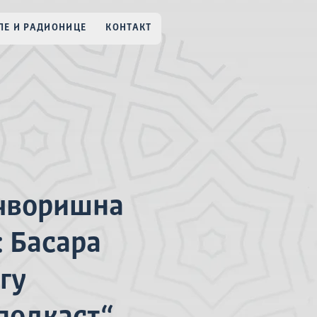
Е И РАДИОНИЦЕ
КОНТАКТ
 чворишна
: Басара
гу