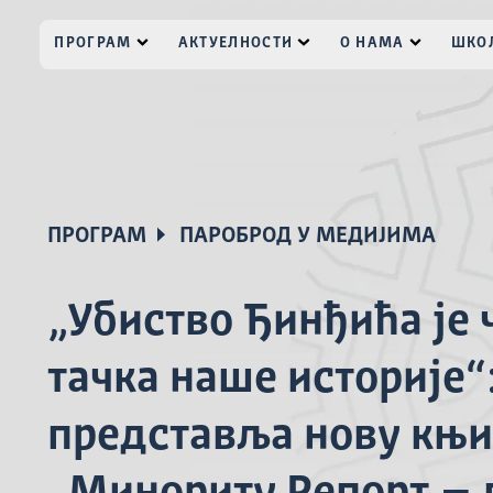
ПРОГРАМ
АКТУЕЛНОСТИ
О НАМА
ШКОЛ
ПРОГРАМ
ПАРОБРОД У МЕДИЈИМА
„Убиство Ђинђића је
тачка наше историје“
представља нову књи