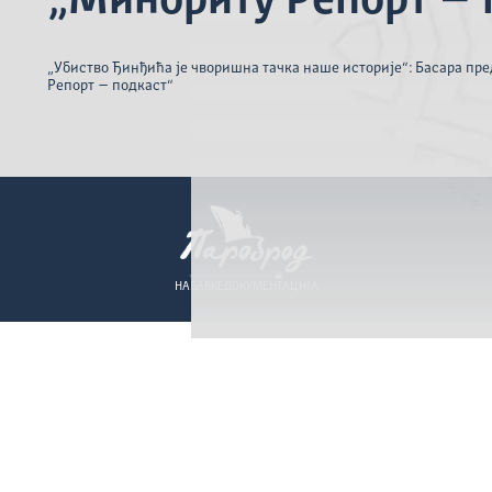
„Миноритy Репорт – 
„Убиство Ђинђића је чворишна тачка наше историје“: Басара пр
Репорт – подкаст“
НАБАВКЕ
ДОКУМЕНТАЦИЈА