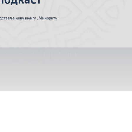
подкаст“
едставља нову књигу „Миноритy