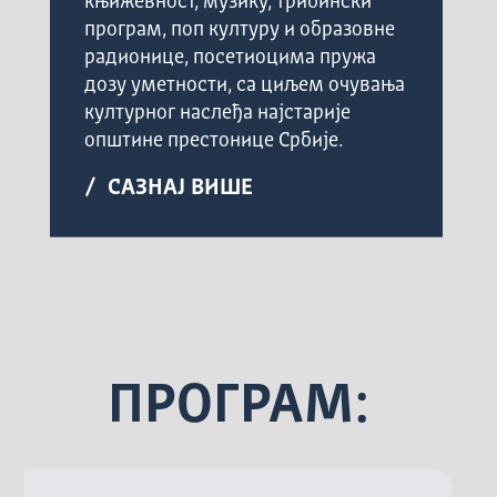
књижевност, музику, трибински
програм, поп културу и образовне
радионице, посетиоцима пружа
дозу уметности, са циљем очувања
културног наслеђа најстарије
општине престонице Србије.
/ САЗНАЈ ВИШЕ
ПРОГРАМ: