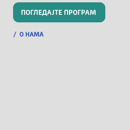
ПОГЛЕДАЈТЕ ПРОГРАМ
/ О НАМА
Капетан Мишина 6а, Београд
Радним данима и суботом од 09-22ч.