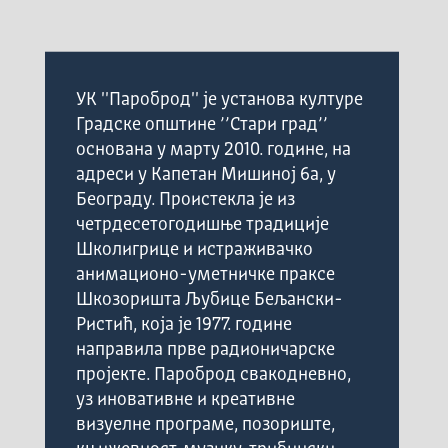
УК ''Пароброд'' је установа културе
Градске општине ’’Стари град’’
основана у марту 2010. године, на
адреси у Капетан Мишиној 6а, у
Београду. Проистекла је из
четрдесетогодишње традиције
Школигрице и истраживачко
анимационо-уметничке праксе
Шкозоришта Љубице Бељански-
Ристић, која је 1977. године
направила прве радионичарске
пројекте. Пароброд свакодневно,
уз иновативне и креативне
визуелне програме, позориште,