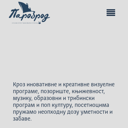
Кроз иновативне и креативне визуелне
програме, позориште, књижевност,
музику, образовни и трибински
програм и поп културу, посетиоцима
пружамо неопходну дозу уметности и
забаве.