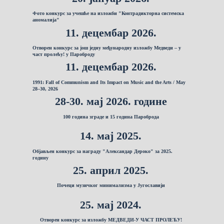
Фото конкурс за учешће на изложби "Контрадикторна системска
аномалија"
11. децембар 2026.
Отворен конкурс за још једну међународну изложбу Медведи – у
част пролећу! у Пароброду
11. децембар 2026.
1991: Fall of Communism and Its Impact on Music and the Arts / May
28–30, 2026
28-30. мај 2026. године
100 година зграде и 15 година Пароброда
14. мај 2025.
Објављен конкурс за награду "Александар Дероко" за 2025.
годину
25. април 2025.
Почеци музичког минимализма у Југославији
25. мај 2024.
Отворен конкурс за изложбу МЕДВЕДИ-У ЧАСТ ПРОЛЕЋУ!