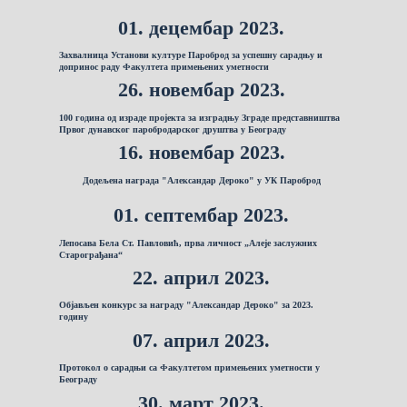
01. децембар 2023.
Захвалница Установи културе Пароброд за успешну сарадњу и
допринос раду Факултета примењених уметности
26. новембар 2023.
100 година од израде пројекта за изградњу Зграде представништва
Првог дунавског паробродарског друштва у Београду
16. новембар 2023.
Додељена награда "Александар Дероко" у УК Пароброд
01. септембар 2023.
Лепосава Бела Ст. Павловић, прва личност „Алеје заслужних
Старограђана“
22. април 2023.
Објављен конкурс за награду "Александар Дероко" за 2023.
годину
07. април 2023.
Протокол о сарадњи са Факултетом примењених уметности у
Београду
30. март 2023.