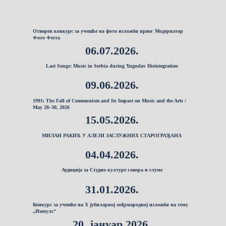
Отворен конкурс за учешће на фото изложби првог Модернатор
Фото Феста
06.07.2026.
Last Songs: Music in Serbia during Yugoslav Disintegration
09.06.2026.
1991: The Fall of Communism and Its Impact on Music and the Arts /
May 28–30, 2026
15.05.2026.
МИЛАН РАКИЋ У АЛЕЈИ ЗАСЛУЖНИХ СТАРОГРАЂАНА
04.04.2026.
Аудиција за Студио културе говора и глуме
31.01.2026.
Конкурс за учешће на X јубиларној међународној изложби на тему
„Импулс“
20. јануар 2026.