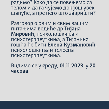
радимо? Како да се повежемо са
телом и да га чујемо док још увек
шапуће, а пре него што завришти?
Разговор о овим и свим вашим
питањима водиће др
Тијана
Мировић
, психолошкиња и
психотерапеуткиња, а Тијанина
гошћа ће бити
Елена Кузмановић
,
психолошкиња и телесна
психотерапеуткиња.
Видимо се у
среду, 01.11.2023.
у
20
часова
.