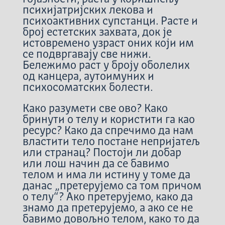
психијатријских лекова и
психоактивних супстанци. Расте и
број естетских захвата, док је
истовремено узраст оних који им
се подвргавају све нижи.
Бележимо раст у броју оболелих
од канцера, аутоимуних и
психосоматских болести.
Како разумети све ово? Како
бринути о телу и користити га као
ресурс? Како да спречимо да нам
властити тело постане непријатељ
или странац? Постоји ли добар
или лош начин да се бавимо
телом и има ли истину у томе да
данас „претерујемо са том причом
о телу“? Ако претерујемо, како да
знамо да претерујемо, а ако се не
бавимо довољно телом, како то да