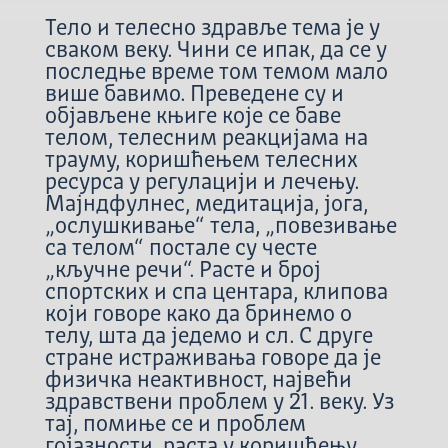
Тело и телесно здравље тема је у
сваком веку. Чини се ипак, да се у
последње време том темом мало
више бавимо. Преведене су и
објављене књиге које се баве
телом, телесним реакцијама на
трауму, коришћењем телесних
ресурса у регулацији и лечењу.
Мајндфулнес, медитација, јога,
„ослушкивање“ тела, „повезивање
са телом“ постале су честе
„кључне речи“. Расте и број
спортских и спа центара, клипова
који говоре како да бринемо о
телу, шта да једемо и сл. С друге
стране истраживања говоре да је
физичка неактивност, највећи
здравствени проблем у 21. веку. Уз
тај, помиње се и проблем
гојазности, раста у коришћењу