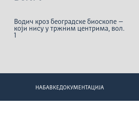
Водич кроз београдске биоскопе –
који нису у тржним центрима, вол.
1
НАБАВКЕ
ДОКУМЕНТАЦИЈА