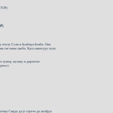
СТОР)
Р)
у пчелу Соли и бумбара Бомба. Они
има све мање цвећа. Кроз авантуру пуну
оз хумор, музику и директно
орност.
тице Смрде да је спрече да загађује