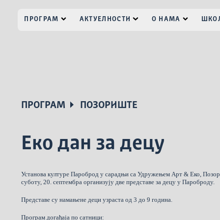
ПРОГРАМ
АКТУЕЛНОСТИ
О НАМА
ШКОЛ
ПРОГРАМ
ПОЗОРИШТЕ
Еко дан за децу
Установа културе Пароброд у сарадњи са Удружењем Арт & Еко, По
суботу, 20. септембра организују две представе за децу у Пароброду.
Представе су намањене деци узраста од 3 до 9 година.
Програм догађаја по сатници: