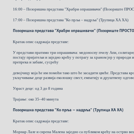
16:00 – Позоришна представа "Храбри опрашивачи" (Позориште ПРО
17:00 – Позоришна представа "Ко прља – надрља" (Трупица ХА ХА)
Позоришна представа "Храбри опрашивачи" (Позориште ПРОСТО
Кратак опис садржаја представе:
У представи пратимо три опрашивача: медоносну пчелу Апи, солитарн
постају пријатељи и заједно крећу у потрагу за храном јер у природи 
препрека и забаве, сусрећу
девојчицу која ће им помоћи тако што ће засадити цвеће. Представа кр
укључивање деце развија еколошку свест, емпатију и друштвену одгов
Узраст деце: од 3 до 8 година
Трајање: око 35–40 минута
Позоришна представа "Ко прља – надрља" (Трупица ХА ХА)
Кратак опис садржаја представе:
Морнар Лале и сирена Малена заједно са публиком крећу на острво веш