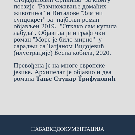
поезије ''Размножавање домаћих
животиња'' и Виталове ''Златни
сунцокрет'' за најбољи роман
објављен 2019. ''Откако сам купила
лабуда''. Објавила је и графички
роман ''Море је било мирно'' у
сарадњи са Татјаном Видојевић
(илустрације) Бесна кобила, 2020.
Превођена је на многе европске
језике. Архипелаг је објавио и два
романа
Тање Ступар Трифуновић
.
НАБАВКЕ
ДОКУМЕНТАЦИЈА