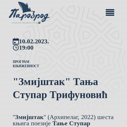
10.02.2023.
19:00
ПРОГРАМ
КЊИЖЕВНОСТ
"Змијштак" Тања
Ступар Трифуновић
''
Змијштак
'' (Архипелаг, 2022) шеста
књига поезије
Тање
Ступар