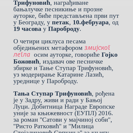
Трифуновић
, награђиване
бањалучке песникиње и прозне
ауторке, биће представљена први пут
у Београду, у
петак
,
10.фебруара
, од
19
часова
у
Пароброду
.
О четири циклуса песама
обједињених метафором
змијског
осим ауторке, говориће
Гојко
легла
Божовић
, издавач ове песничке
збирке и Тање Ступар Трифуновић,
уз модерирање Катарине Лазић,
уреднице у Пароброду.
Тања Ступар Трифуновић
, рођена
је у Задру, живи и ради у Бањој
Луци. Добитница Награде Европске
уније за књижевност (ЕУПЛ) 2016.
за роман ''Сатови у мајчиној соби'',
''Ристо Ратковић'' и ''Милица
Стојадиновић Српкиња'' за књигу