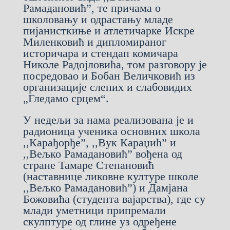
Рамадановић”, те причама о
школовању и одрастању младе
пијанисткиње и атлетичарке Искре
Миленковић и дипломираног
историчара и стендап комичара
Николе Радојловића, том разговору је
посредовао и Бобан Величковић из
организације слепих и слабовидих
„Гледамо срцем“.
У недељи за нама реализована је и
радионица ученика основних школа
,,Карађорђе”, ,,Вук Караџић” и
,,Вељко Рамадановић” вођена од
стране Тамаре Степановић
(наставнице ликовне културе школе
,,Вељко Рамадановић”) и Дамјана
Божовића (студента вајарства), где су
млади уметници припремали
скулптуре од глине уз одређене