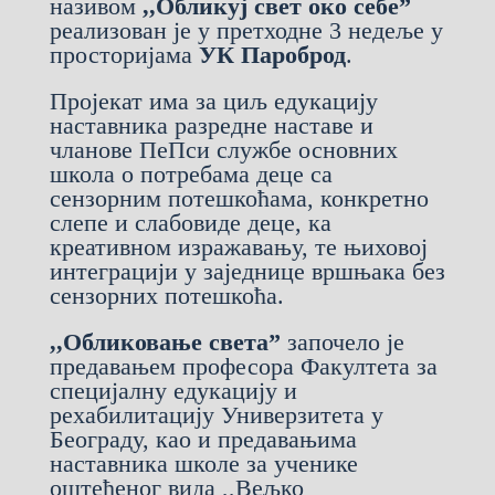
називом
,,Обликуј свет око себе”
реализован је у претходне 3 недеље у
просторијама
УК Пароброд
.
Пројекат има за циљ едукацију
наставника разредне наставе и
чланове ПеПси службе основних
школа о потребама деце са
сензорним потешкоћама, конкретно
слепе и слабовиде деце, ка
креативном изражавању, те њиховој
интеграцији у заједнице вршњака без
сензорних потешкоћа.
,,Обликовање света”
започело је
предавањем професора Факултета за
специјалну едукацију и
рехабилитацију Универзитета у
Београду, као и предавањима
наставника школе за ученике
оштећеног вида ,,Вељко