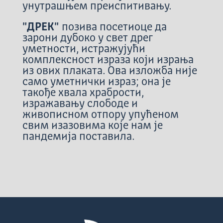
унутрашњем преиспитивању.
"ДРЕК"
позива посетиоце да
зарони дубоко у свет дрег
уметности, истражујући
комплексност израза који израња
из ових плаката. Ова изложба није
само уметнички израз; она је
такође хвала храбрости,
изражавању слободе и
живописном отпору упућеном
свим изазовима које нам је
пандемија поставила.