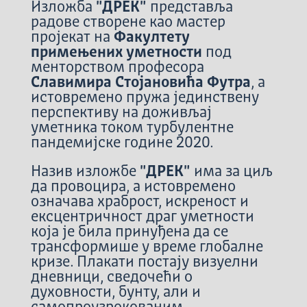
Изложба
"ДРЕК"
представља
радове створене као мастер
пројекат на
Факултету
примењених уметности
под
менторством професора
Славимира Стојановића Футра
, а
истовремено пружа јединствену
перспективу на доживљај
уметника током турбулентне
пандемијске године 2020.
Назив изложбе
"ДРЕК"
има за циљ
да провоцира, а истовремено
означава храброст, искреност и
ексцентричност драг уметности
која је била принуђена да се
трансформише у време глобалне
кризе. Плакати постају визуелни
дневници, сведочећи о
духовности, бунту, али и