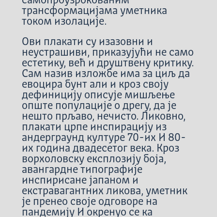
самопроузрокованим
трансформацијама уметника
током изолације.
Ови плакати су изазовни и
неустрашиви, приказујући не само
естетику, већ и друштвену критику.
Сам назив изложбе има за циљ да
евоцира бунт али и кроз своју
дефиницију описује мишљење
опште популације о дрегу, да је
нешто прљаво, нечисто. Ликовно,
плакати црпе инспирацију из
андерграунд културе 70-их И 80-
их година двадесетог века. Кроз
ворхоловску експлозију боја,
авангардне типографије
инспирисане јапаном и
екстравагантних ликова, уметник
је пренео своје одговоре на
пандемију И окренуо се ка