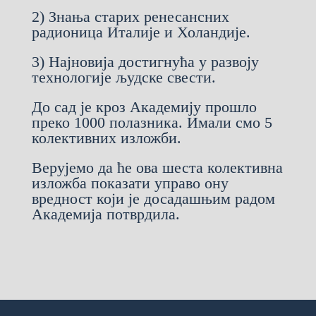
2) Знања старих ренесансних
радионица Италије и Холандије.
3) Најновија достигнућа у развоју
технологије људске свести.
До сад је кроз Академију прошло
преко 1000 полазника. Имали смо 5
колективних изложби.
Верујемо да ће ова шеста колективна
изложба показати управо ону
вредност који је досадашњим радом
Академија потврдила.