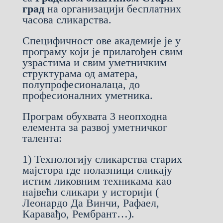
град
на организацији бесплатних
часова сликарства.
Специфичност ове академије је у
програму који је прилагођен свим
узрастима и свим уметничким
структурама од аматера,
полупрофесионалаца, до
професионалних уметника.
Програм обухвата 3 неопходна
елемента за развој уметничког
талента:
1) Технологију сликарства старих
мајстора где полазници сликају
истим ликовним техникама као
највећи сликари у историји (
Леонардо Да Винчи, Рафаел,
Каравађо, Рембрант…).