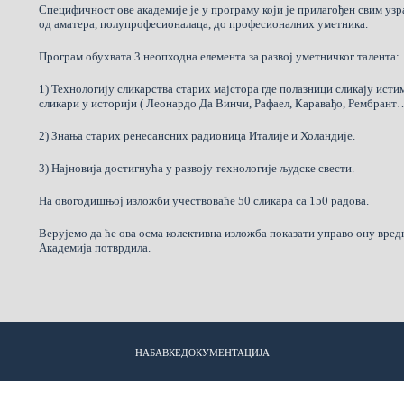
Специфичност ове академије је у програму који је прилагођен свим у
од аматера, полупрофесионалаца, до професионалних уметника.
Програм обухвата 3 неопходна елемента за развој уметничког талента:
1) Технологију сликарства старих мајстора где полазници сликају исти
сликари у историји ( Леонардо Да Винчи, Рафаел, Каравађо, Рембрант
2) Знања старих ренесансних радионица Италије и Холандије.
3) Најновија достигнућа у развоју технологије људске свести.
На овогодишњој изложби учествоваће 50 сликара са 150 радова.
Верујемо да ће ова осма колективна изложба показати управо ону вре
Академија потврдила.
НАБАВКЕ
ДОКУМЕНТАЦИЈА