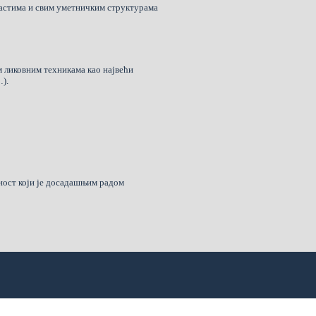
зрастима и свим уметничким структурама
м ликовним техникама као највећи
…).
дност који је досадашњим радом