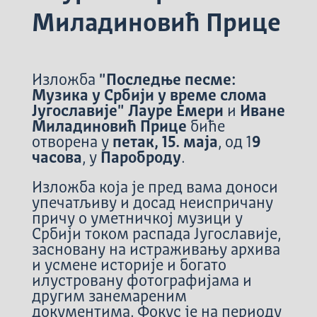
Миладиновић Прице
Изложба
"Последње песме:
Музика у Србији у време слома
Југославије"
Лауре Емери
и
Иване
Миладиновић Прице
биће
отворена у
петак, 15. маја
, од 1
9
часова
, у
Пароброду
.
Изложба која је пред вама доноси
упечатљиву и досад неиспричану
причу о уметничкој музици у
Србији током распада Југославије,
засновану на истраживању архива
и усмене историје и богато
илустровану фотографијама и
другим занемареним
документима. Фокус је на периоду