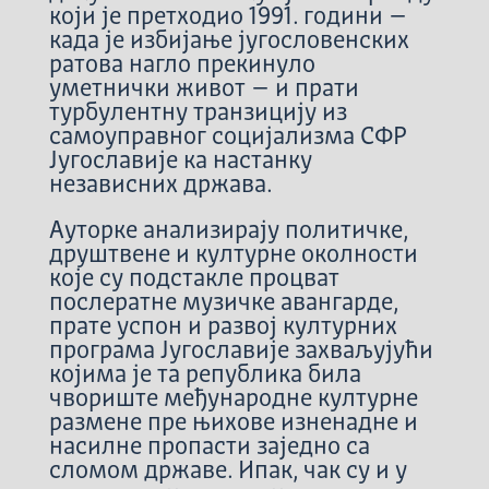
који је претходио 1991. години –
када је избијање југословенских
ратова нагло прекинуло
уметнички живот – и прати
турбулентну транзицију из
самоуправног социјализма СФР
Југославије ка настанку
независних држава.
Ауторке анализирају политичке,
друштвене и културне околности
које су подстакле процват
послератне музичке авангарде,
прате успон и развој културних
програма Југославије захваљујући
којима је та република била
чвориште међународне културне
размене пре њихове изненадне и
насилне пропасти заједно са
сломом државe. Ипак, чак су и у