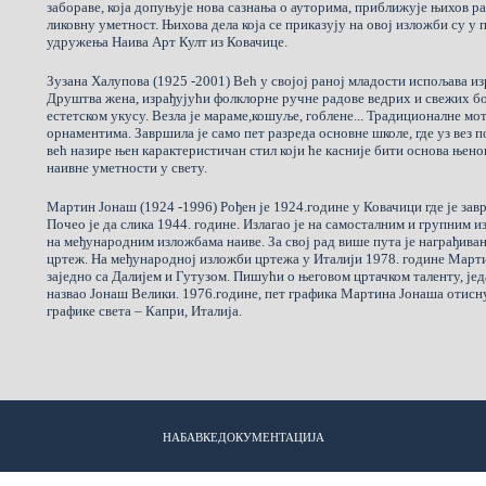
забораве, која допуњује нова сазнања о ауторима, приближује њихов рад
ликовну уметност. Њихова дела која се приказују на овој изложби су у
удружења Наива Арт Култ из Ковачице.
Зузана Халупова (1925 -2001) Већ у својој раној младости испољава из
Друштва жена, израђујући фолклорне ручне радове ведрих и свежих б
естетском укусу. Везла је мараме,кошуље, гоблене... Традиционалне мо
орнаментима. Завршила је само пет разреда основне школе, где уз вез по
већ назире њен карактеристичан стил који ће касније бити основа њено
наивне уметности у свету.
Мартин Јонаш (1924 -1996) Рођен је 1924.године у Ковачици где је за
Почео је да слика 1944. године. Излагао је на самосталним и групним 
на међународним изложбама наиве. За свој рад више пута је награђиван
цртеж. На међународној изложби цртежа у Италији 1978. године Марти
заједно са Далијем и Гутузом. Пишући о његовом цртачком таленту, јед
назвао Јонаш Велики. 1976.године, пет графика Мартина Јонаша отисну
графике света – Капри, Италија.
НАБАВКЕ
ДОКУМЕНТАЦИЈА