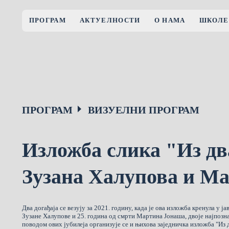
ПРОГРАМ
АКТУЕЛНОСТИ
О НАМА
ШКОЛЕ
ПРОГРАМ
ВИЗУЕЛНИ ПРОГРАМ
Изложба слика "Из дв
Зузана Халупова и М
Два догађаја се везују за 2021. годину, када је ова изложба кренула у ја
Зузане Халупове и 25. година од смрти Мартина Јонаша, двоје најпозна
поводом ових јубилеја организује се и њихова заједничка изложба "Из дв