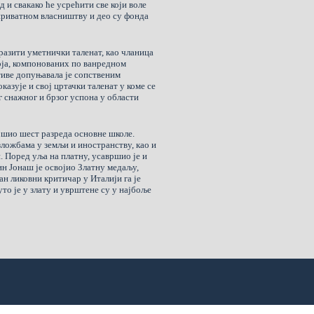
 и свакако ће усрећити све који воле
 приватном власништву и део су фонда
разити уметнички таленат, као чланица
оја, компонованих по ванредном
тиве допуњавала је сопственим
казује и свој цртачки таленат у коме се
г снажног и брзог успона у области
вршио шест разреда основне школе.
изложбама у земљи и иностранству, као и
. Поред уља на платну, усавршио је и
н Јонаш је освојио Златну медаљу,
ан ликовни критичар у Италији га је
то је у злату и уврштене су у најбоље