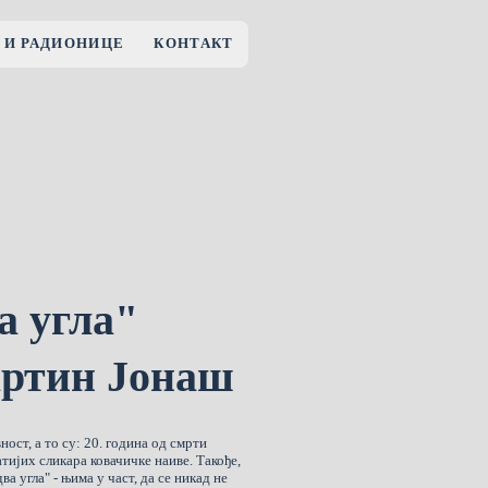
 И РАДИОНИЦЕ
КОНТАКТ
а угла"
артин Јонаш
вност, а то су: 20. година од смрти
тијих сликара ковачичке наиве. Такође,
а угла" - њима у част, да се никад не