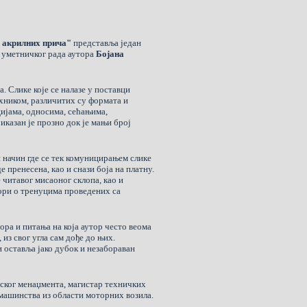
 акрилних прича"
представља један
 уметничког рада аутора
Бојана
. Слике које се налазе у поставци
ехником, различитих су формата и
ијама, односима, сећањима,
иказан је прозно док је мањи број
 начин где се тек комуницирањем слике
е пренесена, као и снази боја на платну.
читавог мисаоног склопа, као и
ори о тренуцима проведених са
ора и питања на која аутор често веома
 из свог угла сам дође до њих.
 оставља јако дубок и незабораван
јског менаџмента, магистар техничких
машинства из области моторних возила.