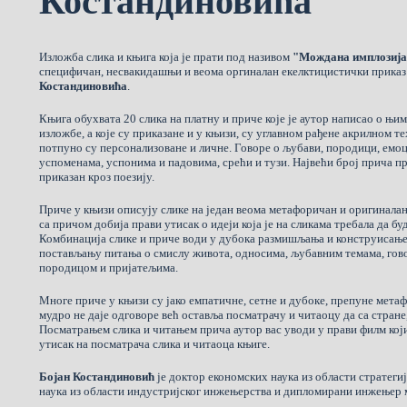
Костандиновића
Изложба слика и књига која је прати под називом
"Мождана имплозија
специфичан, несвакидашњи и веома оргиналан екелктицистички приказ
Костандиновића
.
Књига обухвата 20 слика на платну и приче које је аутор написао о њима
изложбе, а које су приказане и у књизи, су углавном рађене акрилном т
потпуно су персонализоване и личне. Говоре о љубави, породици, емоц
успоменама, успонима и падовима, срећи и тузи. Највећи број прича пр
приказан кроз поезију.
Приче у књизи описују слике на један веома метафоричан и оригиналан
са причом добија прави утисак о идеји која је на сликама требала да буд
Комбинација слике и приче води у дубока размишљања и конструисање 
постављању питања о смислу живота, односима, љубавним темама, гов
породицом и пријатељима.
Многе приче у књизи су јако емпатичне, сетне и дубоке, препуне метаф
мудро не даје одговоре већ оставља посматрачу и читаоцу да са стране,
Посматрањем слика и читањем прича аутор вас уводи у прави филм који
утисак на посматрача слика и читаоца књиге.
Бојан Костандиновић
је доктор економских наука из области стратеги
наука из области индустријског инжењерства и дипломирани инжењер 