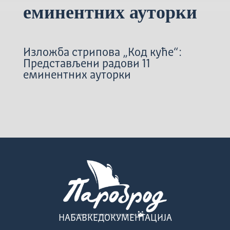
еминентних ауторки
Изложба стрипова „Код куће“:
Представљени радови 11
еминентних ауторки
НАБАВКЕ
ДОКУМЕНТАЦИЈА