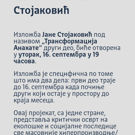
Стојаковић
Изложба
Јане Стојаковић
под
називом
„Трансформација
Анахате“
други део, биће отворена
у
уторак, 16. септембра у 19
часова
.
Изложба је специфична по томе
што има два дела: први део траје
до 16. септембра када почиње
други који остаје у простору до
краја месеца.
Овај пројекат, са једне стране,
представља критички осврт на
еколошке и социјалне последице
све масовније хиперпроизводње/