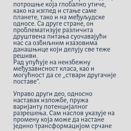
потрошње која глобално утиче,
како на изглед и стање саме
планете, тако и на међуљудске
односе. Са друге стране, он
проблематизује различита
друштвена питања суочавајући
нас са озбиљним изазовима
данашњице који делују све теже
решиви.
Рад упућује на неизбежну
међузависност класа, као и
могућност да се „ствари другачије
поставе“.
Управо други део, односно
наставак изложбе, пружа
варијанту потенцијалног
разрешења. Сам наслов указује на
промену која може да настане
једино трансформацијом срчане