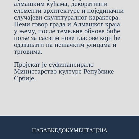
алмашким кућама, декоративни
елементи архитектуре и појединачни
случајеви скулптуралног карактера.
Неми говор града и Алмашког краја
у њему, после темељне обнове биће
поље за сасвим нове гласове који ће
одзвањати на пешачким улицама и
трговима.
Пројекат је суфинансирало
Министарство културе Републике
Србије.
НАБАВКЕ
ДОКУМЕНТАЦИЈА