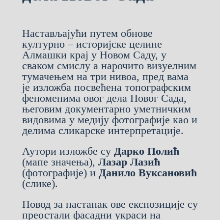
Настављајући путем обнове
културно – историјске целине
Алмашки крај у Новом Саду, у
сваком смислу а нарочито визуелним
тумачењем на три нивоа, пред вама
је изложба посвећена топографским
феноменима овог дела Новог Сада,
његовим документарно уметничким
видовима у медију фотографије као и
делима сликарске интерпретације.
Аутори изложбе су
Дарко Полић
(мапе значења),
Лазар Лазић
(фотографије) и
Данило Вуксановић
(слике).
Повод за настанак ове експозиције су
преостали фасадни украси на