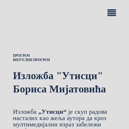
ПРОГРАМ
ВИЗУЕЛНИ ПРОГРАМ
Изложба "Утисци"
Бориса Мијатовића
Изложба
„Утисци“
је скуп радова
насталих као жеља аутора да кроз
мултимедијални израз забележи