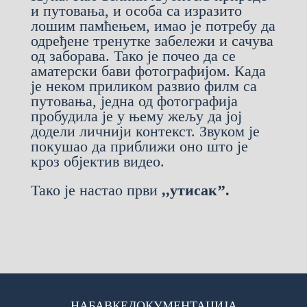
и путовања, и особа са изразито
лошим памћењем, имао је потребу да
одређене тренутке забележи и сачува
од заборава. Тако је почео да се
аматерски бави фотографијом. Када
је неком приликом развио филм са
путовања, једна од фотографија
пробудила је у њему жељу да јој
додели личнији контекст. Звуком је
покушао да приближи оно што је
кроз објектив видео.
Тако је настао први
,,утисак’’.
НАБАВКЕ
ДОКУМЕНТАЦИЈА