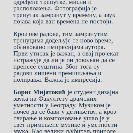
одређене тренутке, мисли и
расположења. Фотографија је
тренутак замрзнут у времену, а звук
појава која ван времена не постоји.
Кроз ове радове, тим замрзнутим
тренуцима додељује се ново време,
обликовано импресијама аутора.
Први утисак је важан, а овај пројекат
истражује да ли је он довољан да се
пренесе суштина. Због тога су
радови лишени премишљања и
полирања. Важна је импресија.
Борис Мијатовић
је студент дизајна
звука на Факултету драмских
уметности у Београду. Музиком је
почео да се бави у детињству, а кроз
свирање и компоновање ушао је у
свет примењене музике и уметности
звука. Као велики љубитељ природе