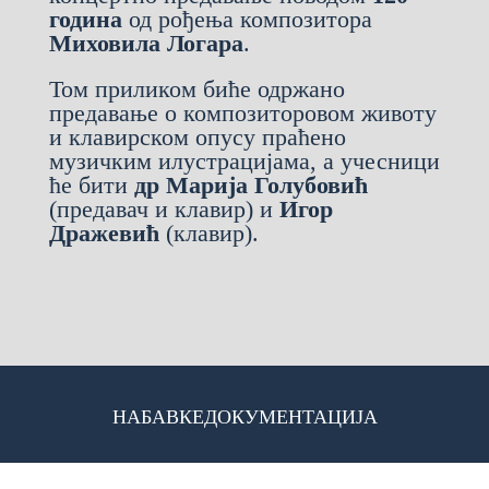
година
од рођења композитора
Миховила Логара
.
Том приликом биће одржано
предавање о композиторовом животу
и клавирском опусу праћено
музичким илустрацијама, а учесници
ће бити
др Марија Голубовић
(предавач и клавир) и
Игор
Дражевић
(клавир).
НАБАВКЕ
ДОКУМЕНТАЦИЈА