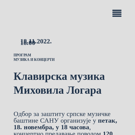
18.11.2022.
18.00
ПРОГРАМ
МУЗИКА И КОНЦЕРТИ
Клавирска музика
Миховила Логара
Одбор за заштиту српске музичке
баштине САНУ организује у
петак,
18. новембра, у 18 часова
,
концертно предавање поводом
120