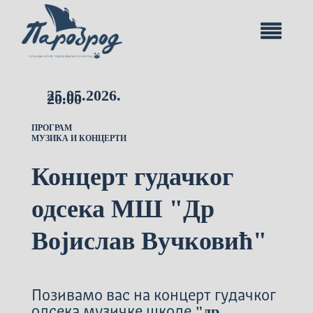
25.05.2026.
20.00
ПРОГРАМ
МУЗИКА И КОНЦЕРТИ
Концерт гудачког
одсека МШ "Др
Војислав Вучковић"
Позивамо вас на концерт гудачког
"др
одсека музичке школе