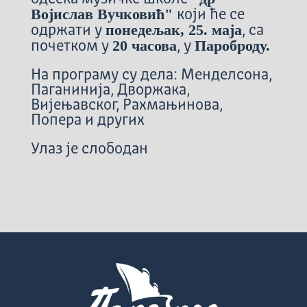
Војислав Вучковић"
који ће се
понедељак, 25. маја
одржати у
, са
20 часова
Пароброду.
почетком у
, у
На програму су дела: Менделсона,
Паганинија, Дворжака,
Вијењавског, Рахмањинова,
Попера и других
Улаз је слободан