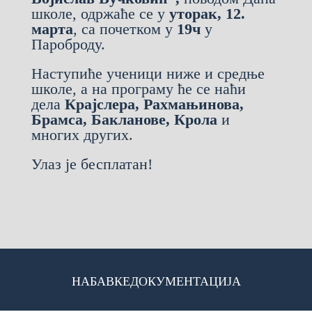
школе, одржаће се у
уторак, 12.
марта
, са почетком у
19ч
у
Пароброду.
Наступиће ученици ниже и средње
школе, а на програму ће се наћи
дела
Крајслера, Рахмањинова,
Брамса, Бакланове, Крола
и
многих других.
Улаз је бесплатан!
НАБАВКЕ
ДОКУМЕНТАЦИЈА