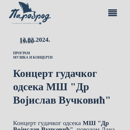
12.03.2024.
19.00
ПРОГРАМ
МУЗИКА И КОНЦЕРТИ
Концерт гудачког
одсека МШ "Др
Војислав Вучковић"
Концерт гудачког одсека
МШ "Др
Војислав Вучковић",
поводом Дана