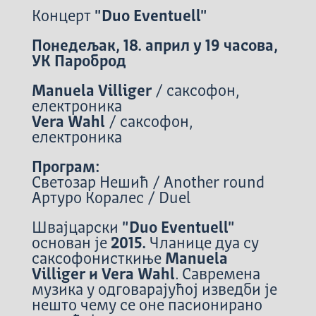
Концерт
"Duo Eventuell"
Понедељак, 18. април у 19 часова,
УК Пароброд
Manuela Villiger
/ саксофон,
електроника
Vera Wahl
/ саксофон,
електроника
Програм:
Светозар Нешић / Another round
Артуро Коралес / Duel
Швајцарски
"Duo Eventuell"
основан је
2015.
Чланице дуа су
саксофонисткиње
Manuela
Villiger и Vera Wahl
. Савремена
музика у одговарајућој изведби је
нешто чему се оне пасионирано