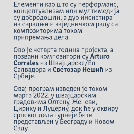
Елементи као што су перформанс,
концептуализам или мултимедија
су добродошли, а дуо инсистира
на сарадњи и заједничком раду са
композиторима током
припремања дела.
Ово је четврта година пројекта, а
позвани композитори су
Arturo
Corrales
из Швајцарске/Ел
Салвадора и
Светозар Нешић
из
Србије.
Овај програм изведен је током
марта 2022. у швајцарским
градовима Олтену, Женеви,
Цириху и Луцерну, док ће у оквиру
српског дела турнеје бити
представљен у Београду и Новом
Саду.