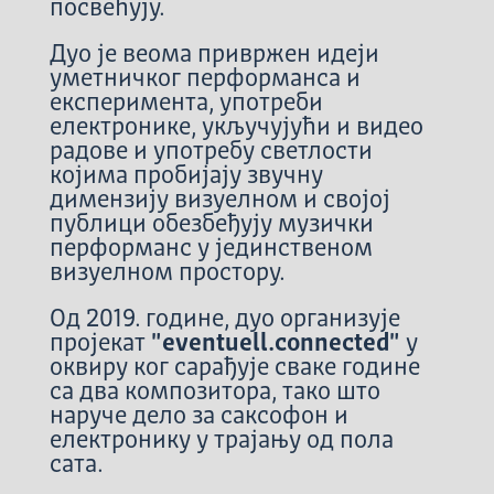
посвећују.
Дуо је веома привржен идеји
уметничког перформанса и
експеримента, употреби
електронике, укључујући и видео
радове и употребу светлости
којима пробијају звучну
димензију визуелном и својој
публици обезбеђују музички
перформанс у јединственом
визуелном простору.
Од 2019. године, дуо организује
пројекат
"eventuell.connected"
у
оквиру ког сарађује сваке године
са два композитора, тако што
наруче дело за саксофон и
електронику у трајању од пола
сата.