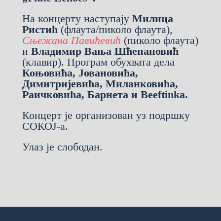
На концерту наступају
Милица
Ристић
(флаута/пиколо флаута),
Сњежана Павићевић
(пиколо флаута)
и
Владимир Вања Шћепановић
(клавир). Програм обухвата дела
Коњовића, Јовановића,
Димитријевића, Миланковића,
Раичковића, Барнета и Beeftinka.
Концерт је организован уз подршку
СОКОЈ-а.
Улаз је слободан.