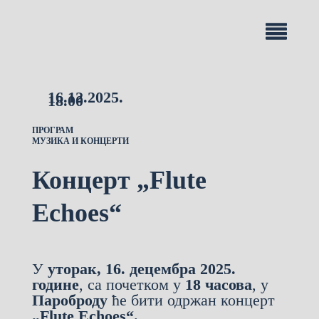
16.12.2025.
18.00
ПРОГРАМ
МУЗИКА И КОНЦЕРТИ
Концерт „Flute
Echoes“
У
уторак, 16. децембра 2025.
године
, са почетком у
18 часова
, у
Пароброду
ће бити одржан концерт
„Flute Echoes“.