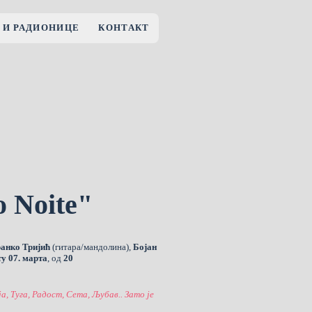
 И РАДИОНИЦЕ
КОНТАКТ
 Noite"
анко Тријић
(гитара/мандолина),
Бојан
ту 07. марта
, од
20
ја, Туга, Радост, Сета, Љубав.. Зато је