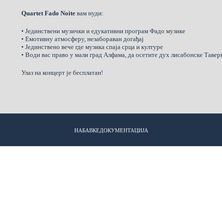
Quartet Fado Noite
вам нуди:
• Јединствени музички и едукативни програм Фадо музике
• Емотивну атмосферу, незабораван догађај
• Јединствено вече где музика спаја срца и културе
• Води вас право у мали град Алфама, да осетите дух лисабонске Тавер
Улаз на концерт је бесплатан!
НАБАВКЕ
ДОКУМЕНТАЦИЈА