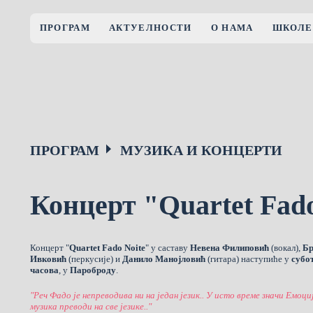
ПРОГРАМ
АКТУЕЛНОСТИ
О НАМА
ШКОЛЕ
ПРОГРАМ
МУЗИКА И КОНЦЕРТИ
Концерт "Quartet Fado
Концерт "
Quartet Fado Noite
" у саставу
Невена Филиповић
(вокал),
Бр
Ивковић
(перкусије) и
Данило Манојловић
(гитара) наступиће у
субо
часова
, у
Пароброду
.
"Реч Фадо је непреводива ни на један језик.. У исто време значи Емоци
музика преводи на све језике.."