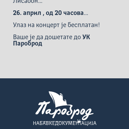
Лисабон...
26. април , од 20 часова
...
Улаз на концерт је бесплатан!
Ваше је да дошетате до
УК
Пароброд
НАБАВКЕ
ДОКУМЕНТАЦИЈА