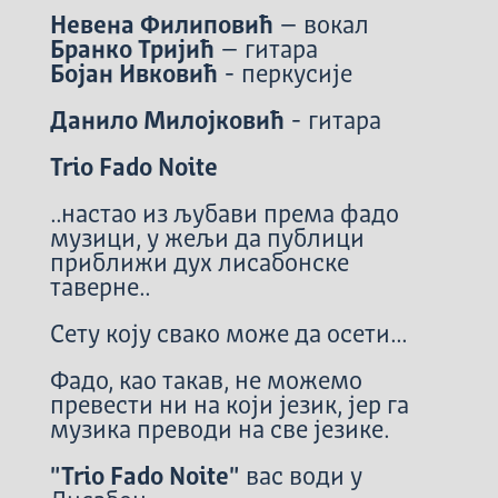
Невена Филиповић
– вокал
Бранко Тријић
– гитара
Бојан Ивковић
- перкусије
Данило Милојковић
- гитара
Trio Fado Noite
..настао из љубави према фадо
музици, у жељи да публици
приближи дух лисабонске
таверне..
Сету коју свако може да осети...
Фадо, као такав, не можемо
превести ни на који језик, јер га
музика преводи на све језике.
"Trio Fado Noite"
вас води у