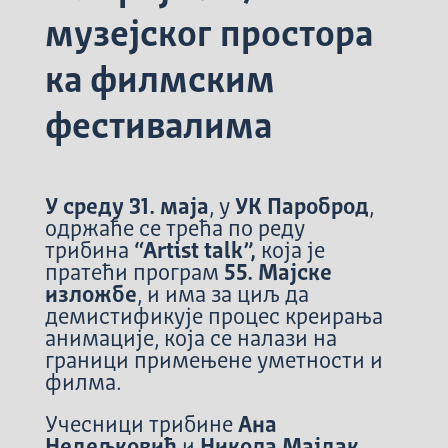
музејског простора
ка филмским
фестивалима
У среду 31. маја
, у
УК Пароброд
,
одржаће се трећа по реду
трибина
“Аrtist talk”,
која је
пратећи програм
55. Мајске
изложбе
, и има за циљ да
демистификује процес креирања
анимације, која се налази на
граници примењене уметности и
филма.
Учесници трибине
Ана
Недељковић
и
Никола Мајдак