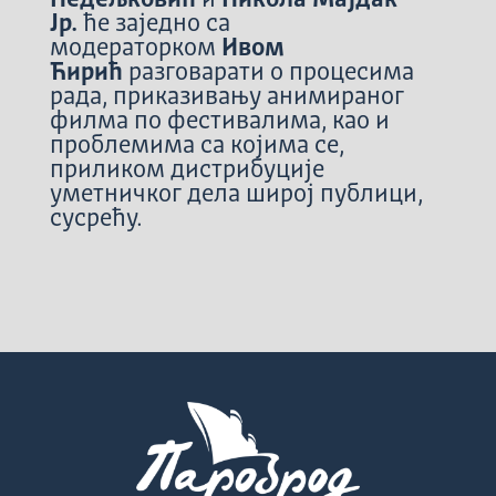
Јр.
ће заједно са
модераторком
Ивом
Ћирић
разговарати о процесима
рада, приказивању анимираног
филма по фестивалима, као и
проблемима са којима се,
приликом дистрибуције
уметничког дела широј публици,
сусрећу.