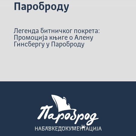
Пароброду
Легенда битничког покрета:
Промоција књиге о Алену
Гинсбергу у Пароброду
НАБАВКЕ
ДОКУМЕНТАЦИЈА