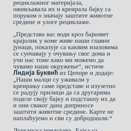
рециклажног материјала,
оживљавала их и креирала бајку са
поруком о значају заштите животне
средине и улоге рециклаже.
„Представа вас води кроз бајковит
крајолик у коме живе наши главни
јунаци, показује са каквим изазовима
се суочавају у очувању свог дома и
учи нас томе како ми можемо да
чувамо наше окружење“, истиче
из Цепоре и додаје:
Лидија Буквић
„Наши малци су уживали у
креирању саме представе и изузетно
се радују прилици да са другарима
поделе своју бајку и подстакну их да
и они сваког дана доприносе
заштити животне средине. Карте не
наплаћујемо и сви су добродошли.“
Луткарска представа
„Бајка са