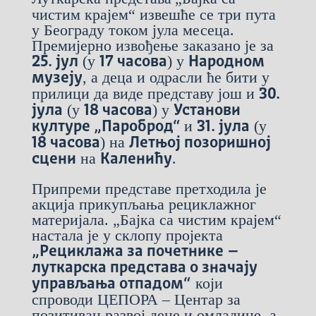
чистим крајем“ извешће се три пута
у Београду током јула месеца.
Премијерно извођење заказано је за
(у
) у
25. јул
17 часова
Народном
, а деца и одрасли ће бити у
музеју
прилици да виде представу још и
30.
(у
) у
јула
18 часова
Установи
и
(у
културе „Пароброд“
31. јула
) на
18 часова
Летњој позоришној
на
.
сцени
Каленићу
Припреми представе претходила је
акција прикупљања рециклажног
материјала. „Бајка са чистим крајем“
настала је у склопу пројекта
„Рециклажа за почетнике –
луткарска представа о значају
који
управљања отпадом“
спроводи ЦЕПОРА – Центар за
позитиван развој деце и омладине, а