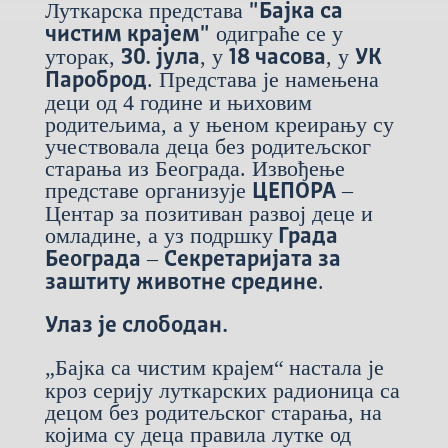
Луткарска представа
"Бајка са
одиграће се у
чистим крајем"
уторак,
, у
, у
30. јула
18 часова
УК
. Представа је намењена
Пароброд
деци од 4 године и њиховим
родитељима, а у њеном креирању су
учествовала деца без родитељског
старања из Београда. Извођење
представе организује
–
ЦЕПОРА
Центар за позитиван развој деце и
омладине, а уз подршку
Града
–
Београда
Секретаријата за
.
заштиту животне средине
Улаз је слободан.
„Бајка са чистим крајем“
настала је
кроз серију луткарских радионица са
децом без родитељског старања, на
којима су деца правила лутке од