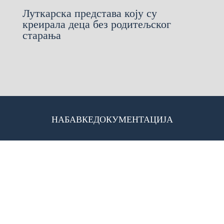
Луткарска представа коју су
креирала деца без родитељског
старања
НАБАВКЕ
ДОКУМЕНТАЦИЈА