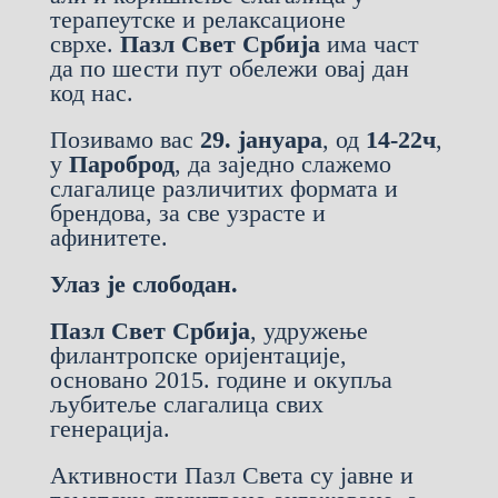
терапеутске и релаксационе
сврхе.
Пазл Свет Србија
има част
да по шести пут обележи овај дан
код нас.
Позивамо вас
29. јануара
, од
14-22ч
,
у
Пароброд
, да заједно слажемо
слагалице различитих формата и
брендова, за све узрасте и
афинитете.
Улаз је слободан.
Пазл Свет Србија
, удружење
филантропске оријентације,
основано 2015. године и окупља
љубитеље слагалица свих
генерација.
Активности Пазл Света су јавне и