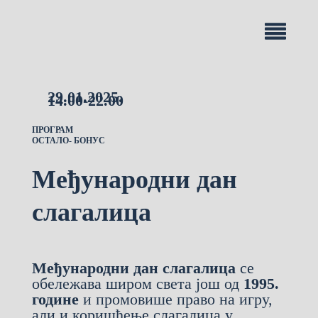
29.01.2025.
14.00-22.00
ПРОГРАМ
ОСТАЛО- БОНУС
Међународни дан
слагалица
Међународни дан слагалица
се
обележава широм света још од
1995.
године
и промовише право на игру,
али и коришћење слагалица у