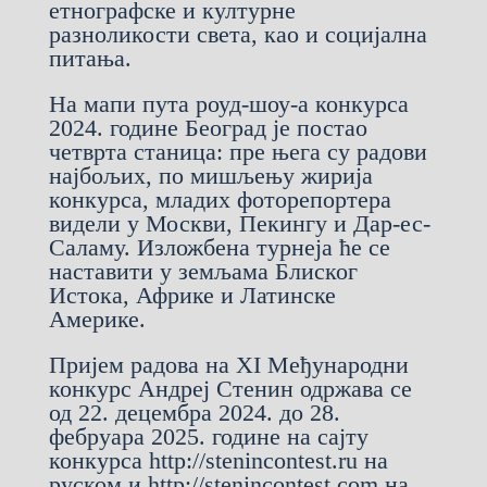
етнографске и културне
разноликости света, као и социјална
питања.
На мапи пута роуд-шоу-а конкурса
2024. године Београд је постао
четврта станица: пре њега су радови
најбољих, по мишљењу жирија
конкурса, младих фоторепортера
видели у Москви, Пекингу и Дар-ес-
Саламу. Изложбена турнеја ће се
наставити у земљама Блиског
Истока, Африке и Латинске
Америке.
Пријем радова на XI Међународни
конкурс Андреј Стенин одржава се
од 22. децембра 2024. до 28.
фебруара 2025. године на сајту
конкурса
http://stenincontest.ru
на
руском и
http://stenincontest.com
на