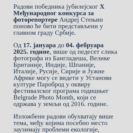
Радови победника јубилејског
Х
Међународног конкурса за
фоторепортере
Андреј Стењин
поново ће бити представљени у
главном граду Србије.
Од
17. јануара
до
04. фебруара
2025. године
, више од педесет слика
фотографа из Бангладеша, Велике
Британије, Индије, Шпаније,
Италије, Русије, Сирије и Јужне
Африке могу се видети у Установи
културе Пароброд у оквиру
фестивалског програма годишњег
Belgrade Photo Month, који се
одржава у земљи од 2016. године.
Изложбени радови обухватају више
тема, међу којима посебно место
заузимају проблеми екологије,