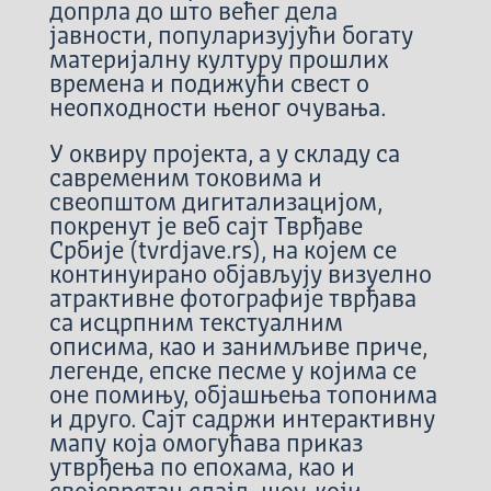
допрла до што већег дела
јавности, популаризујући богату
материјалну културу прошлих
времена и подижући свест о
неопходности њеног очувања.
У оквиру пројекта, а у складу са
савременим токовима и
свеопштом дигитализацијом,
покренут је веб сајт Тврђаве
Србије (tvrdjave.rs), на којем се
континуирано објављују визуелно
атрактивне фотографије тврђава
са исцрпним текстуалним
описима, као и занимљиве приче,
легенде, епске песме у којима се
оне помињу, објашњења топонима
и друго. Сајт садржи интерактивну
мапу која омогућава приказ
утврђења по епохама, као и