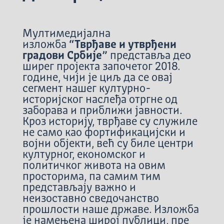
Мултимедијална
изложба
“Тврђаве и утврђени
градови Србије”
представља део
ширег пројекта започетог 2018.
године, чији је циљ да се овај
сегмент нашег културно-
историјског наслеђа отргне од
заборава и приближи јавности.
Кроз историју, тврђаве су служиле
не само као фортификацијски и
војни објекти, већ су биле центри
културног, економског и
политичког живота на овим
просторима, па самим тим
представљају важно и
неизоставно сведочанство
прошлости наше државе. Изложба
је намењена широј публици, пре