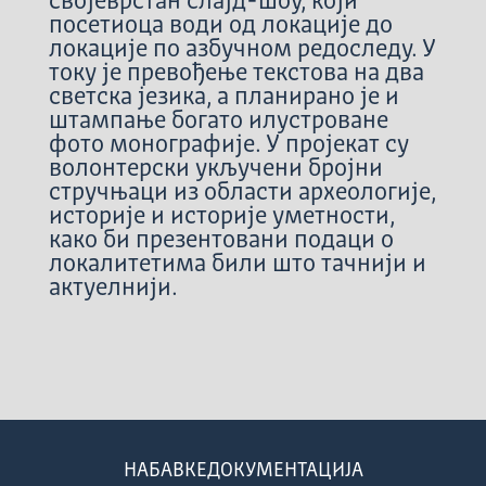
својеврстан слајд-шоу, који
посетиоца води од локације до
локације по азбучном редоследу. У
току је превођење текстова на два
светска језика, а планирано је и
штампање богато илустроване
фото монографије. У пројекат су
волонтерски укључени бројни
стручњаци из области археологије,
историје и историје уметности,
како би презентовани подаци о
локалитетима били што тачнији и
актуелнији.
НАБАВКЕ
ДОКУМЕНТАЦИЈА