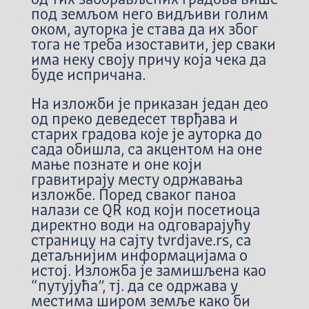
од тих заборављених градова више
под земљом него видљиви голим
оком, ауторка је става да их због
тога не треба изоставити, јер сваки
има неку своју причу која чека да
буде испричана.
На изложби је приказан један део
од преко деведесет тврђава и
старих градова које је ауторка до
сада обишла, са акцентом на оне
мање познате и оне који
гравитирају месту одржавања
изложбе. Поред сваког паноа
налази се QR код који посетиоца
директно води на одговарајућу
страницу на сајту tvrdjave.rs, са
детаљнијим информацијама о
истој. Изложба је замишљена као
“путујућа”, тј. да се одржава у
местима широм земље како би