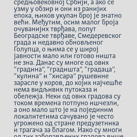
средњовековној Србији, а ако се
узму у обзир и они из ранијих
епоха, њихов укупан број је знатно
већи. Међутим, осим малог броја
очуванијих тврђава, попут
Београдске тврђаве, Смедеревског
града и недавно обновљеног
Голупца, о њима се у широј
јавности мало или готово ништа
не зна. Данас су многе од ових
“градина”, “градишта”, “градаца”,
“кулина” и “хисара” рушевине
зарасле у коров, до којих најчешће
нема видљивих путоказа и
обележја. Неки од ових градова су
током времена потпуно ишчезли,
а оно мало што је на појединим
локалитетима сачувано је често
угрожено од стране предузетника
и трагача за благом. Иако су многи