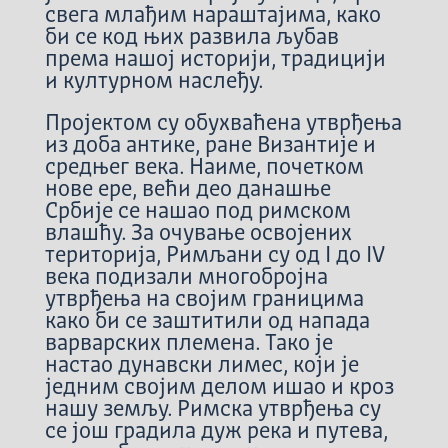
свега млађим нараштајима, како
би се код њих развила љубав
према нашој историји, традицији
и културном наслеђу.
Пројектом су обухваћена утврђења
из доба антике, ране Византије и
средњег века. Наиме, почетком
нове ере, већи део данашње
Србије се нашао под римском
влашћу. За очување освојених
територија, Римљани су од I до IV
века подизали многобројна
утврђења на својим границима
како би се заштитили од напада
варварских племена. Тако је
настао дунавски лимес, који је
једним својим делом ишао и кроз
нашу земљу. Римска утврђења су
се још градила дуж река и путева,