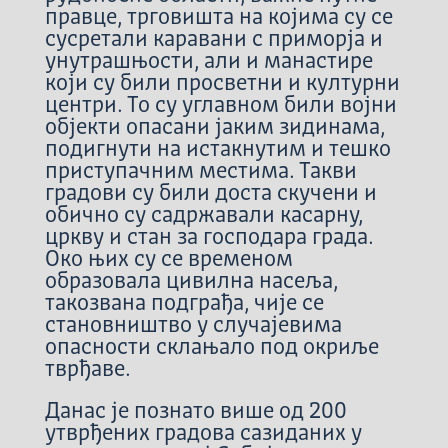
правце, трговишта на којима су се
сусретали каравани с приморја и
унутрашњости, али и манастире
који су били просветни и културни
центри. То су углавном били војни
објекти опасани јаким зидинама,
подигнути на истакнутим и тешко
приступачним местима. Такви
градови су били доста скучени и
обично су садржавали касарну,
цркву и стан за господара града.
Око њих су се временом
образовала цивилна насеља,
такозвана подграђа, чије се
становништво у случајевима
опасности склањало под окриље
тврђаве.
Данас је познато више од 200
утврђених градова сазиданих у