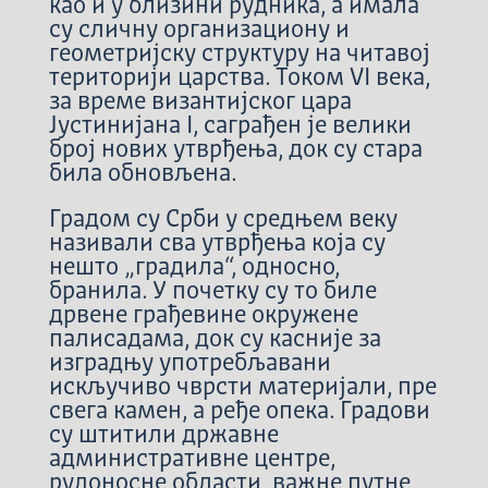
као и у близини рудника, а имала
су сличну организациону и
геометријску структуру на читавој
територији царства. Током VI века,
за време византијског цара
Јустинијана I, саграђен је велики
број нових утврђења, док су стара
била обновљена.
Градом су Срби у средњем веку
називали сва утврђења која су
нешто „градила“, односно,
бранила. У почетку су то биле
дрвене грађевине окружене
палисадама, док су касније за
изградњу употребљавани
искључиво чврсти материјали, пре
свега камен, а ређе опека. Градови
су штитили државне
административне центре,
рудоносне области, важне путне