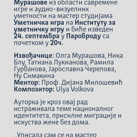
Мурашове
из области савремене
игре и аудио-визуелних
уметности на мастер студијама
Уметничка игра
на
Институту за
уметничку игру
и биће изведен
24. септембра
у
Пароброду
са
почетком у
20ч.
Извођачице:
Олга Мурашова, Ника
Блу, Татиана Лукианова, Рамила
Гурбанова, Јарославна Черепова,
Ну Симакина
Ментор:
Проф. Дијана Милошевић
Композитор:
Ulya Volkova
Ауторка је кроз овај рад
истраживала теме националног
идентитета, присилне миграције и
искуства жене без дома.
„Уписала сам се на мастер