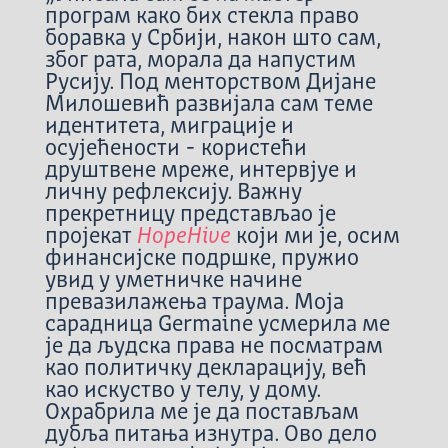
програм како бих стекла право
боравка у Србији, након што сам,
због рата, морала да напустим
Русију. Под менторством Дијане
Милошевић развијала сам теме
идентитета, миграције и
осујећености - користећи
друштвене мреже, интервјуе и
личну рефлексију. Важну
прекретницу представљао је
пројекат
HopeHive
који ми је, осим
финансијске подршке, пружио
увид у уметничке начине
превазилажења траума. Моја
сарадница Germaine усмерила ме
је да људска права не посматрам
као политичку декларацију, већ
као искуство у телу, у дому.
Охрабрила ме је да постављам
дубља питања изнутра. Ово дело