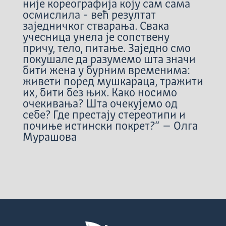
није кореографија коју сам сама
осмислила - већ резултат
заједничког стварања. Свака
учесница унела је сопствену
причу, тело, питање. Заједно смо
покушале да разумемо шта значи
бити жена у бурним временима:
живети поред мушкараца, тражити
их, бити без њих. Како носимо
очекивања? Шта очекујемо од
себе? Где престају стереотипи и
почиње истински покрет?“ – Олга
Мурашова