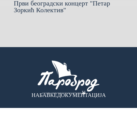
Први београдски концерт "Петар
Зоркић Колектив"
НАБАВКЕ
ДОКУМЕНТАЦИЈА