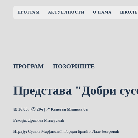
ПРОГРАМ
АКТУЕЛНОСТИ
О НАМА
ШКОЛЕ
ПРОГРАМ
ПОЗОРИШТЕ
Представа "Добри сус
📅
16.05.
| 🕗
20ч
| 📍
Капетан Мишина 6а
Режија
: Драгиња Милеуснић
Играју:
Сузана Марјановић, Гордан Бркић и Лале Јестровић