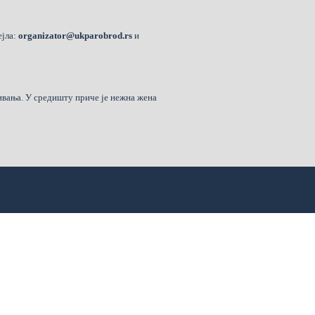
ејла:
organizator@ukparobrod.rs
и
ивања. У средишту приче је нежна жена