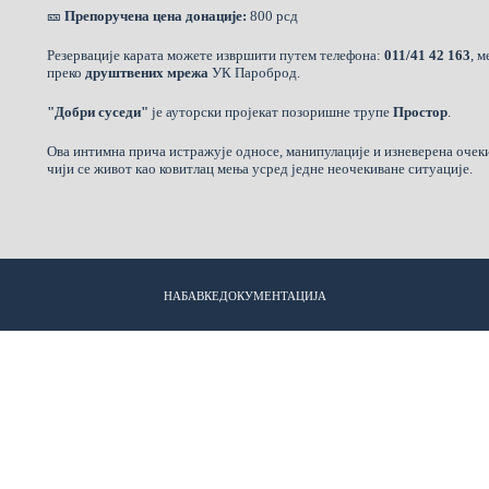
🎫
Препоручена цена донације:
800 рсд
Резервације карата можете извршити путем телефона:
011/41 42 163
, м
преко
друштвених мрежа
УК Пароброд.
"Добри суседи"
је ауторски пројекат позоришне трупе
Простор
.
Ова интимна прича истражује односе, манипулације и изневерена очек
чији се живот као ковитлац мења усред једне неочекиване ситуације.
НАБАВКЕ
ДОКУМЕНТАЦИЈА