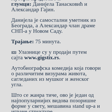
глумци:
Данијела Танасковић и
Александар Гајин.
Данијела је самостални уметник из
Београда, а Александар члан драме
СНП-а у Новом Саду.
Трајање:
75 минута.
🎫 Улазнице су у продаји путем
сајта
www.gigstix.rs
.
Аутобиографска комедија која говори
о различитим визурама живота,
сагледаних из мушког и женског
угла.
Што се жанра тиче, ово је један од
најпопуларнијих видова позоришне
форме у свету, мешавина stand up-a и
игране структуре.