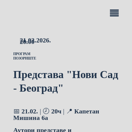
21.02.2026.
20.00
ПРОГРАМ
ПОЗОРИШТЕ
Представа "Нови Сад
- Београд"
📅
21.02.
| 🕗
20ч
| 📍
Капетан
Мишина 6а
Аутори представе и