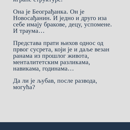
Она је Београђанка. Он је
Новосађанин. И једно и друго иза
себе имају бракове, децу, успомене.
И траума…
Представа прати њихов однос од
првог сусрета, који је и даље везан
ранама из прошлог живота,
менталитетским разликама,
навикама, годинама…
Да ли је љубав, после развода,
могућа?