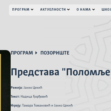
ПРОГРАМ
АКТУЕЛНОСТИ
О НАМА
ШКОЛ
ПРОГРАМ
ПОЗОРИШТЕ
Представа "Поломље
Режија:
Јанко Цекић
Текст:
Надица Ђорђевић
Играју:
Тамара Томановић и Јанко Цекић