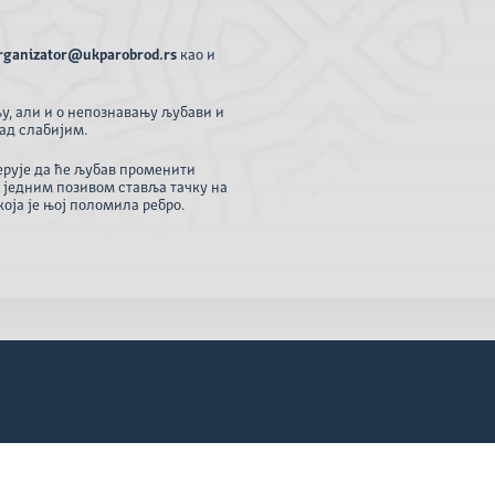
rganizator@ukparobrod.rs
као и
у, али и о непознавању љубави и
ад слабијим.
верује да ће љубав променити
и једним позивом ставља тачку на
оја је њој поломила ребро.