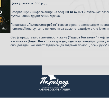
Цена улазнице:
500 рсд
Резервације и информације на број
011 41 42 163
и путем мејла:
o
путем наших друштвених мрежа.
Представа
„Поломљено ребро“
говори о родно заснованом насиљ
поистовећивању њене нежности са демонстрацијом силе јачег н
Ово је представа о трпељивости жене (
Тамара Томановић
) која 
насилника (
Јанко Цекић
), све док не донесе најважнију одлуку 
свој дотадашњи живот. Одлуком да затражи помоћ, „ломи руку“ к
НАБАВКЕ
ДОКУМЕНТАЦИЈА