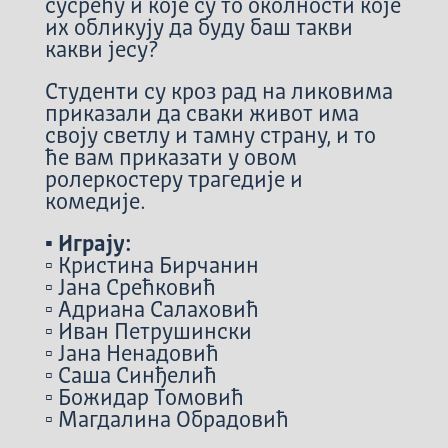
сусрећу и које су то околности које
их обликују да буду баш такви
какви јесу?
Студенти су кроз рад на ликовима
приказали да сваки живот има
своју светлу и тамну страну, и то
ће вам приказати у овом
ролеркостеру трагедије и
комедије.
▪️ Играју:
▫️ Кристина Бирчанин
▫️ Јана Срећковић
▫️ Адриана Салаховић
▫️ Иван Петрушински
▫️ Јана Ненадовић
▫️ Саша Синђелић
▫️ Божидар Томовић
▫️ Магдалина Обрадовић