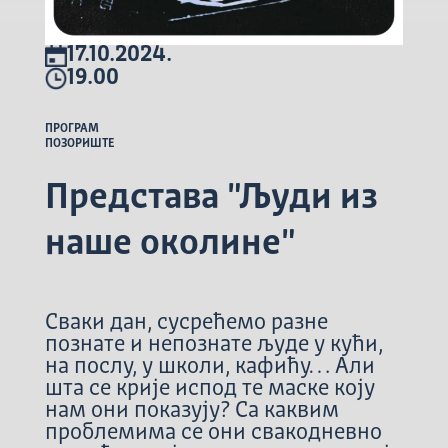
17.10.2024.
19.00
ПРОГРАМ
ПОЗОРИШТЕ
Представа "Људи из
наше околине"
Сваки дан, сусрећемо разне
познате и непознате људе у кући,
на послу, у школи, кафићу… Али
шта се крије испод те маске коју
нам они показују? Са каквим
проблемима се они свакодневно