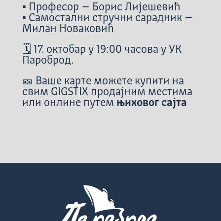
▪️ Професор – Борис Лијешевић
▪️ Самостални стручни сарадник –
Милан Новаковић
🗓️ 17. октобар у 19:00 часова у УК
Пароброд.
🎫 Ваше карте можете купити на
свим GIGSTIX продајним местима
или онлине путем
њиховог сајта