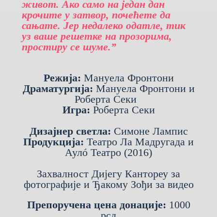
живот. Ако само на један дан
крочите у затвор, почећете да
сањате. Јер недалеко одатле, тик
уз ваше решетке на прозорима,
простиру се шуме.”
Режија:
Мануела Фронтони
Драматургија:
Мануела Фронтони и
Роберта Секи
Игра:
Роберта Секи
Дизајнер светла:
Симоне Лампис
Продукција:
Театро Ла Мадругада и
Аулó Театро (2016)
Захвалност Дијегу Кантореу за
фотографије и Ђакому Зођи за видео
Препоручена цена донације:
1000
рсд