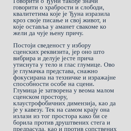
Говорити о Ђуни такође значи
говорити о храбрости и слободи,
квалитетима које је Ђуна изразила
кроз своје писање и свој живот, и
које оставља у аманет свакоме ко
жели да чује њену причу.
Постоји сведеност у избору
сценских реквизита, јер оно што
вибрира и делује јесте прича
утиснута у тело и глас глумице. Ово
је глумачка представа, снажно
фокусирана на техничке и изражајне
способности особе на сцени.
Глумица је затворена у веома малом
сценском простору,
клаустрофобичних димензија, као да
је у кавезу. Тек на самом крају она
излази из тог простора како би се
борила против друштвених стега и
предрасуда, као и против сопствених