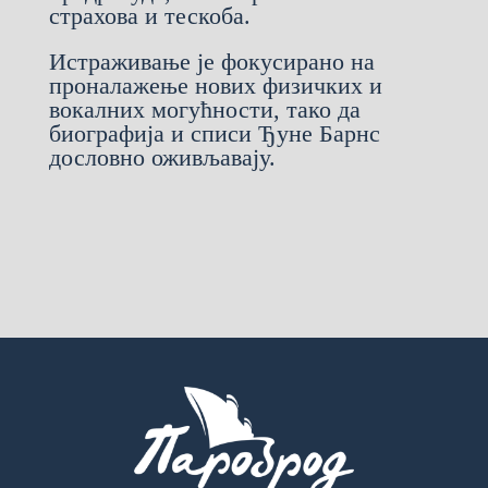
страхова и тескоба.
Истраживање је фокусирано на
проналажење нових физичких и
вокалних могућности, тако да
биографија и списи Ђуне Барнс
дословно оживљавају.