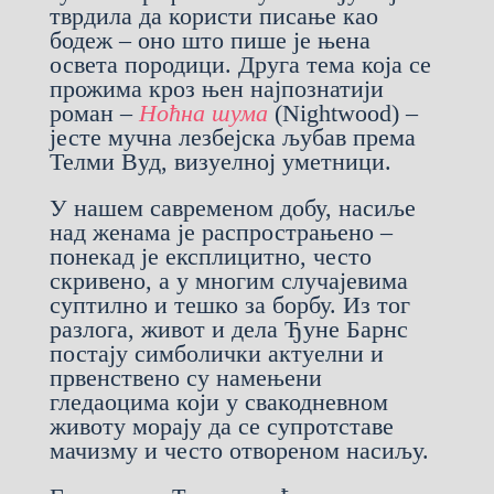
тврдила да користи писање као
бодеж – оно што пише је њена
освета породици. Друга тема која се
прожима кроз њен најпознатији
роман –
Ноћна шума
(Nightwood) –
јесте мучна лезбејска љубав према
Телми Вуд, визуелној уметници.
У нашем савременом добу, насиље
над женама је распрострањено –
понекад је експлицитно, често
скривено, а у многим случајевима
суптилно и тешко за борбу. Из тог
разлога, живот и дела Ђуне Барнс
постају симболички актуелни и
првенствено су намењени
гледаоцима који у свакодневном
животу морају да се супротставе
мачизму и често отвореном насиљу.