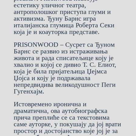
естетику уличног театра,
антрополошког приступа глуми и
активизма. Ђуну Барнс игра
италијанска глумица Роберта Секи
која је и коауторка представе.
PRISONWOOD – Сусрет са Ђуном
Барнс се развио из истраживања
живота и рада списатељице коју је
хвалио и којој се дивио Т. С. Елиот,
која је била пријатељица Џејмса
Џојса и коју је подржавала
непредвидива великодушност Пеги
Гугенхајм.
Истовремено иронична и
драматична, ова аутобиографска
прича преплиће се са текстовима
саме ауторке, у покушају да јој врати
простор и достојанство које јој је за