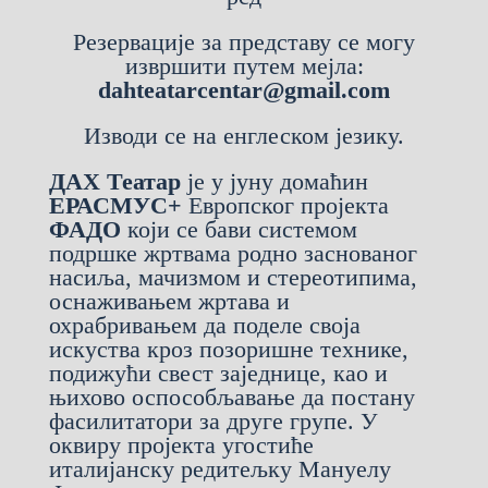
Резервације за представу се могу
извршити путем мејла:
dahteatarcentar@gmail.com
Изводи се на енглеском језику.
ДАХ Театар
је у јуну домаћин
ЕРАСМУС+
Европског пројекта
ФАДО
који се бави системом
подршке жртвама родно заснованог
насиља, мачизмом и стереотипима,
оснаживањем жртава и
охрабривањем да поделе своја
искуства кроз позоришне технике,
подижући свест заједнице, као и
њихово оспособљавање да постану
фасилитатори за друге групе. У
оквиру пројекта угостиће
италијанску редитељку Мануелу