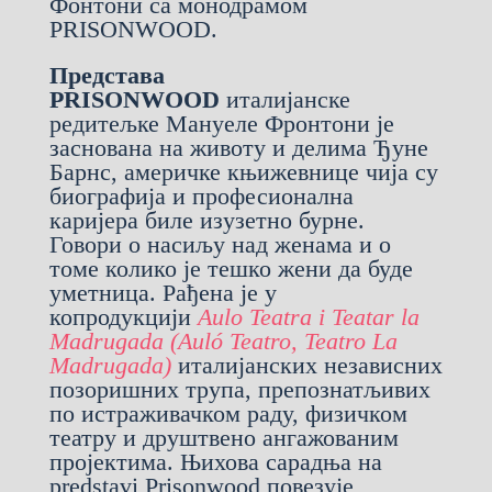
Фонтони са монодрамом
PRISONWOOD.
Представа
PRISONWOOD
италијанске
редитељке Мануеле Фронтони је
заснована на животу и делима Ђуне
Барнс, америчке књижевнице чија су
биографија и професионална
каријера биле изузетно бурне.
Говори о насиљу над женама и о
томе колико је тешко жени да буде
уметница. Рађена је у
копродукцији
Aulo Teatra i Teatar la
Madrugada (Auló Teatro, Teatro La
Madrugada)
италијанских независних
позоришних трупа, препознатљивих
по истраживачком раду, физичком
театру и друштвено ангажованим
пројектима. Њихова сарадња на
predstavi Prisonwood повезује