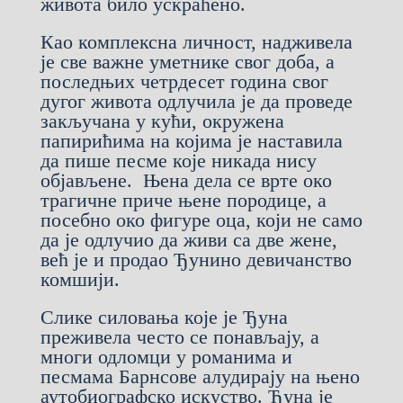
живота било ускраћено.
Као комплексна личност, над‌живела
је све важне уметнике свог доба, а
последњих четрдесет година свог
дугог живота одлучила је да проведе
закључана у кући, окружена
папирићима на којима је наставила
да пише песме које никада нису
објављене. Њена дела се врте око
трагичне приче њене породице, а
посебно око фигуре оца, који не само
да је одлучио да живи са две жене,
већ је и продао Ђунино девичанство
комшији.
Слике силовања које је Ђуна
преживела често се понављају, а
многи одломци у романима и
песмама Барнсове алудирају на њено
аутобиографско искуство. Ђуна је