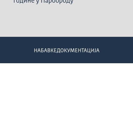
године у Пароброду
НАБАВКЕ
ДОКУМЕНТАЦИЈА