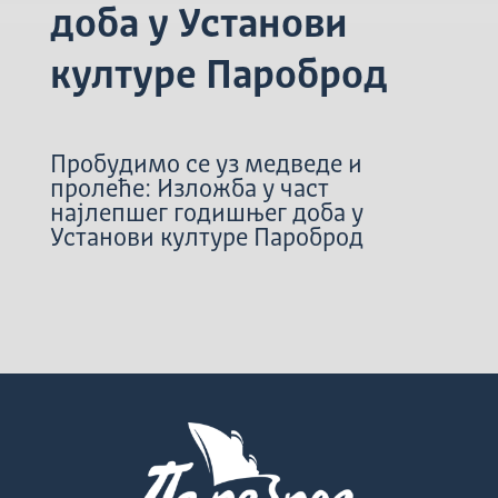
доба у Установи
културе Пароброд
Пробудимо се уз медведе и
пролеће: Изложба у част
најлепшег годишњег доба у
Установи културе Пароброд