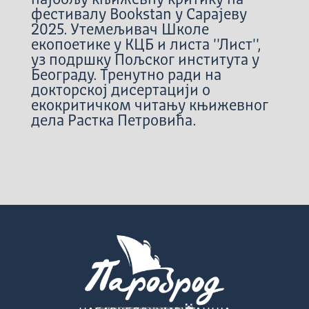
фестивалу Bookstan у Сарајеву
2025. Утемељивач Школе
екопоетике у КЦБ и листа ''Лист'',
уз подршку Пољског института у
Београду. Тренутно ради на
докторској дисертацији о
екокритичком читању књижевног
дела Растка Петровића.