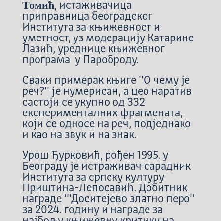
Томић
, истаживачица
приправница београдског
Института за књижевност и
уметност, уз модерацију Катарине
Лазић, уреднице књижевног
програма у Пароброду.
Сваки примерак књиге ''О чему је
реч?'' је нумерисан, а цео наратив
састоји се укупно од 332
експерименталних фрагмената,
који се односе на реч, подједнако
и као на звук и на знак.
Урош Ђурковић, рођен 1995. у
Београду је истраживач сарадник
Института за српску културу
Приштина-Лепосавић. Добитник
награде '''Доситејево златно перо''
за 2024. годину и награде за
најбољу књижевну критику на