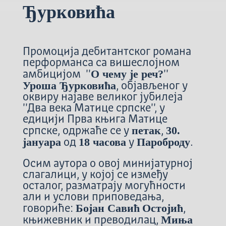
Ђурковића
Промоција дебитантског романа
перформанса са вишеслојном
О чему је реч?
амбицијом ''
''
Уроша Ђурковића
, објављеног у
оквиру најаве великог јубилеја
''Два века Матице српске'', у
едицији Прва књига Матице
петак
30.
српске, одржаће се у
,
јануара
18 часова
Пароброду
од
у
.
Осим аутора о овој минијатурној
слагалици, у којој се између
осталог, разматрају могућности
али и услови приповедања,
Бојан Савић
Остојић
говориће:
,
Миња
књижевник и преводилац,