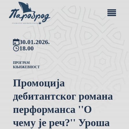
30.01.2026.
18.00
ПРОГРАМ
КЊИЖЕВНОСТ
Промоција
дебитантског романа
перформанса ''О
чему је реч?'' Уроша