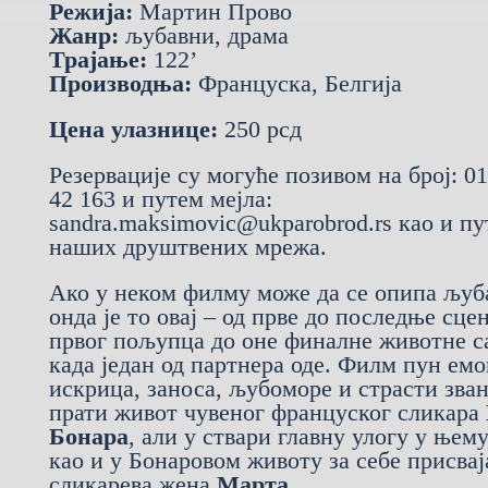
Режија:
Мартин Прово
Жанр:
љубавни, драма
Трајање:
122’
Производња:
Француска, Белгија
Цена улазнице:
250 рсд
Резервације су могуће позивом на број: 01
42 163 и путем мејла:
sandra.maksimovic@ukparobrod.rs као и п
наших друштвених мрежа.
Ако у неком филму може да се опипа љуб
онда је то овај – од прве до последње сцен
првог пољупца до оне финалне животне с
када један од партнера оде. Филм пун емо
искрица, заноса, љубоморе и страсти зва
прати живот чувеног француског сликара
Бонара
, али у ствари главну улогу у њем
као и у Бонаровом животу за себе присвај
сликарева жена
Марта
.