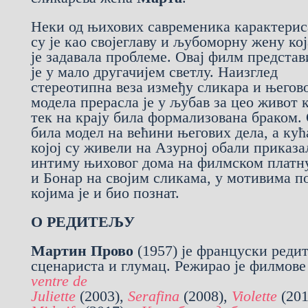
Неки од њихових савременика карактерис
су је као својеглаву и љубоморну жену ко
је задавала проблеме. Овај филм представ
је у мало другачијем светлу. Наизглед
стереотипна веза између сликара и његов
модела прерасла је у љубав за цео живот к
тек на крају била формализована браком. 
била модел на већини његових дела, а кућ
којој су живели на Азурној обали приказал
интиму њиховог дома на филмском платн
и Бонар на својим сликама, у мотивима п
којима је и био познат.
О РЕДИТЕЉУ
Мартин Прово
(1957) је француски реди
сценариста и глумац. Режирао је филмов
ventre de
Juliette
(2003),
Serafina
(2008),
Violette
(20