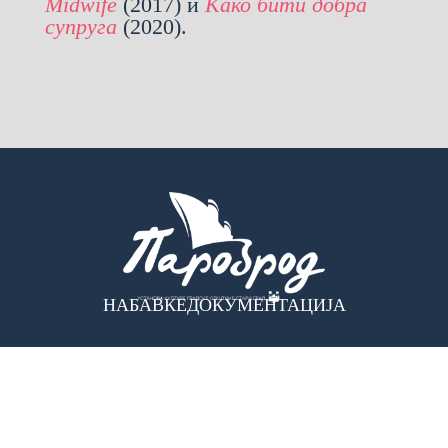
Midwife
(2017) и
Како бити добра
супруга
(2020).
НАБАВКЕ
ДОКУМЕНТАЦИЈА