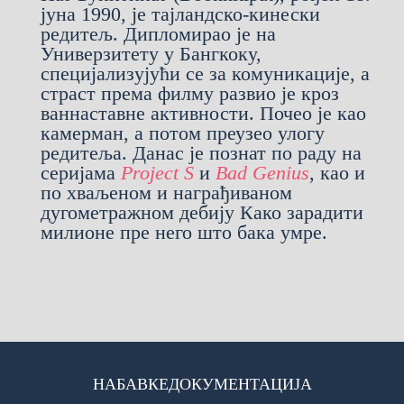
јуна 1990, је тајландско-кинески
редитељ. Дипломирао је на
Универзитету у Бангкоку,
специјализујући се за комуникације, а
страст према филму развио је кроз
ваннаставне активности. Почео је као
камерман, а потом преузео улогу
редитеља. Данас је познат по раду на
серијама
Project S
и
Bad Genius
, као и
по хваљеном и награђиваном
дугометражном дебију Како зарадити
милионе пре него што бака умре.
НАБАВКЕ
ДОКУМЕНТАЦИЈА