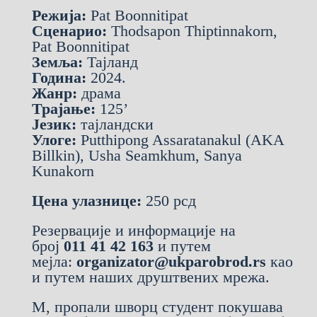
Режија:
Pat Boonnitipat
Сценарио:
Thodsapon Thiptinnakorn,
Pat Boonnitipat
Земља:
Тајланд
Година:
2024.
Жанр:
драма
Трајање:
125’
Језик:
тајландски
Улоге:
Putthipong Assaratanakul (AKA
Billkin), Usha Seamkhum, Sanya
Kunakorn
Цена улазнице:
250 рсд
Резервације и информације на
број
011 41 42 163
и путем
мејла:
organizator@ukparobrod.rs
као
и путем наших друштвених мрежа.
М, пропали шворц студент покушава