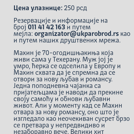
Цена улазнице:
250 рсд
Резервације и информације на
број
011 41 42 163
и путем
мејла:
organizator@ukparobrod.rs
као
и путем наших друштвених мрежа.
Махин је 70-огодишњакиња која
живи сама у Техерану. Муж јој је
умро, ћерка се одселила у Европу и
Махин схвата да је спремна да се
отвори за нову љубав и романсу.
Једна поподневна чајанка са
пријатељцама је наводи да прекине
своју самоћу и обнови љубавни
живот. Али у моменту кад се Махин
отвара за нову романсу, оно што је
изгледало као неочекиван сусрет брзо
се претвара у непредвидиво и
незаборавно вече. Велики хит