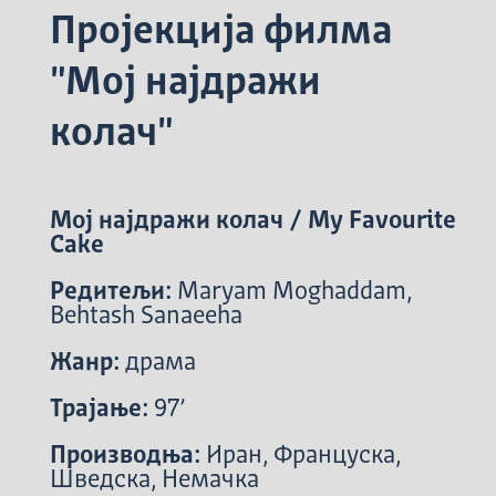
Пројекција филма
"Мој најдражи
колач"
Мој најдражи колач / My Favourite
Cake
Редитељи:
Maryam Moghaddam,
Behtash Sanaeeha
Жанр:
драма
Трајање:
97’
Производња:
Иран, Француска,
Шведска, Немачка