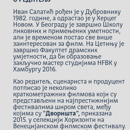
Иван Салатић рођен је у Дубровнику
1982. године, а одрастао је у Херцег
Новом. У Београду је завршио Школу
ликовних и примењених уметности,
али је временом постао све више
заинтересован за филм. На Цетињу је
завршио Факултет драмских
умјетности, да би образовање
закључио мастер студијима HFBK у
Хамбургу 2016.
Као редитељ, сценариста и продуцент
потписао је неколико
краткометражних филмова који су
представљени на најпрестижнијим
фестивалима широм света, међу
којима су
"Дворишта",
приказана
2015. у селекцији Хоризонти на
Венецијанском филмском фестивалу.