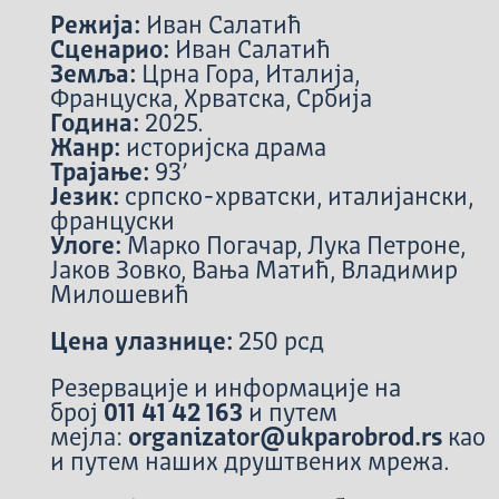
Режија:
Иван Салатић
Сценарио:
Иван Салатић
Земља:
Црна Гора, Италија,
Француска, Хрватска, Србија
Година:
2025.
Жанр:
историјска драма
Трајање:
93’
Језик:
српско-хрватски, италијански,
француски
Улоге:
Марко Погачар, Лука Петроне,
Јаков Зовко, Вања Матић, Владимир
Милошевић
Цена улазнице:
250 рсд
Резервације и информације на
број
011 41 42 163
и путем
мејла:
organizator@ukparobrod.rs
као
и путем наших друштвених мрежа.