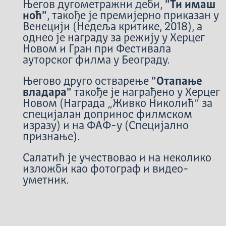
Његов дугометражни деби,
"Ти имаш
ноћ"
, такође је премијерно приказан у
Венецији (Недеља критике, 2018), а
однео је награду за режију у Херцег
Новом и Гран при Фестивала
ауторског филма у Београду.
Његово друго остварење
"Отапање
владара"
такође је награђено у Херцег
Новом (Награда „Живко Николић” за
специјалан допринос филмском
изразу) и на ФАФ-у (Специјално
признање).
Салатић је учествовао и на неколико
изложби као фотограф и видео-
уметник.