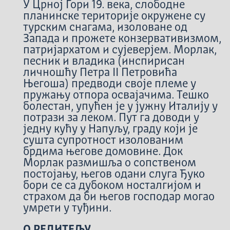
У Црној Гори 19. века, слободне
планинске територије окружене су
турским снагама, изоловане од
Запада и прожете конзервативизмом,
патријархатом и сујеверјем. Морлак,
песник и владика (инспирисан
личношћу Петра II Петровића
Његоша) предводи своје племе у
пружању отпора освајачима. Тешко
болестан, упућен је у јужну Италију у
потрази за леком. Пут га доводи у
једну кућу у Напуљу, граду који је
сушта супротност изолованим
брдима његове домовине. Док
Морлак размишља о сопственом
постојању, његов одани слуга Ђуко
бори се са дубоком носталгијом и
страхом да би његов господар могао
умрети у туђини.
О РЕДИТЕЉУ