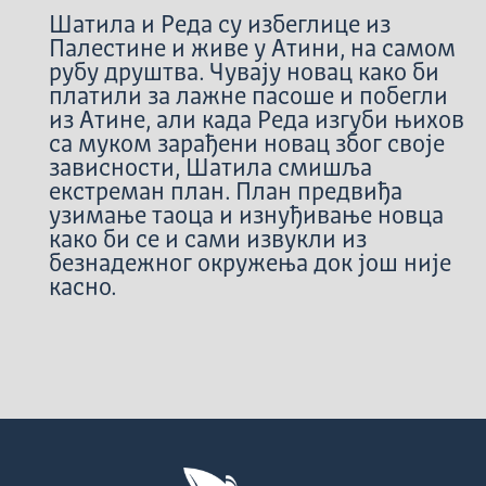
Шатила и Реда су избеглице из
Палестине и живе у Атини, на самом
рубу друштва. Чувају новац како би
платили за лажне пасоше и побегли
из Атине, али када Реда изгуби њихов
са муком зарађени новац због своје
зависности, Шатила смишља
екстреман план. План предвиђа
узимање таоца и изнуђивање новца
како би се и сами извукли из
безнадежног окружења док још није
касно.