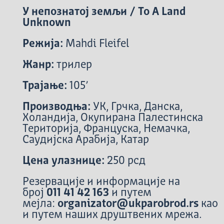
У непознатој земљи / To A Land
Unknown
Режија:
Mahdi Fleifel
Жанр:
трилер
Трајање:
105’
Производња:
УК, Грчка, Данска,
Холандија, Окупирана Палестинска
Територија, Француска, Немачка,
Саудијска Арабија, Катар
Цена улазнице:
250 рсд
Резервације и информације на
број
011 41 42 163
и путем
мејла:
organizator@ukparobrod.rs
као
и путем наших друштвених мрежа.