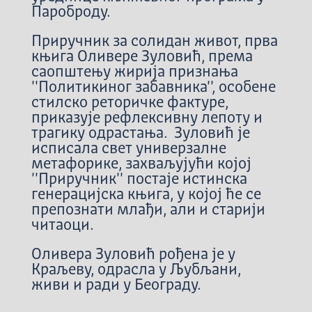
Пароброду.
Приручник за солидан живот, прва
књига Оливере Зуловић, према
саопштењу жирија признања
''Политикиног забавника'', особене
стилско реторичке фактуре,
приказује рефлексивну лепоту и
трагику одрастања. Зуловић је
исписала свет универзалне
метафорике, захваљујући којој
''Приручник'' постаје истинска
генерацијска књига, у којој ће се
препознати млађи, али и старији
читаоци.
Оливера Зуловић рођена је у
Краљеву, одрасла у Љубљани,
живи и ради у Београду.