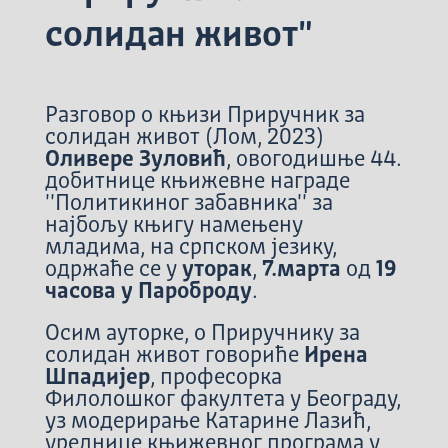
солидан живот"
Разговор о књизи Приручник за
солидан живот (Лом, 2023)
Оливере Зуловић
, овогодишње 44.
добитнице књижевне награде
''Политикиног забавника'' за
најбољу књигу намењену
младима, на српском језику,
одржаће се у
уторак
,
7.марта
од
19
часова у Пароброду
.
Осим ауторке, о Приручнику за
солидан живот говориће
Ирена
Шпадијер
, професорка
Филолошког факултета у Београду,
уз модерирање Катарине Лазић,
уреднице књижевног програма у