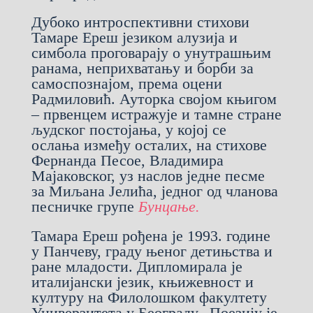
Дубоко интроспективни стихови
Тамаре Ереш језиком алузија и
симбола проговарају о унутрашњим
ранама, неприхватању и борби за
самоспознајом, према оцени
Радмиловић. Ауторка својом књигом
– првенцем истражује и тамне стране
људског постојања, у којој се
ослања између осталих, на стихове
Фернанда Песое, Владимира
Мајаковског, уз наслов једне песме
за Миљана Јелића, једног од чланова
песничке групе
Бунцање.
Тамара Ереш рођена је 1993. године
у Панчеву, граду њеног детињства и
ране младости. Дипломирала је
италијански језик, књижевност и
културу на Филолошком факултету
Универзитета у Београду. Поезију је