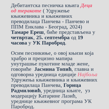
Дебитантска песничка књига
Деца
од теракоте
( Удружење
књижевника и књижевних
преводилаца Панчева - Панчево и
ППМ Енклава - Београд, 2024)
Тамаре Ереш
, биће представљена у
четвртак
,
25. септембра
од
19
часова
у
УК Пароброд
.
Осим песникиње, о овој књизи која
храбро и прецизно мапира
унутрашње пукотине младе жене,
говориће
Јасмина Топић
, главна и
одговорна уредница едиције
Најбоља
Удружења књижевника и књижевних
преводилаца Панчева,
Горица
Радмиловић
, уредница књиге, уз
модерацију Катарине Лазић,
уреднице књижевног програма УК
Пароброд.