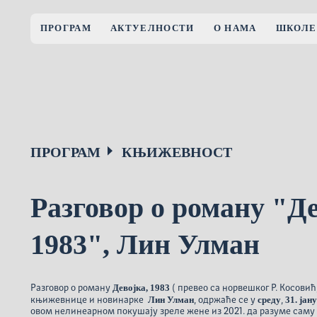
ПРОГРАМ
АКТУЕЛНОСТИ
О НАМА
ШКОЛЕ
ПРОГРАМ
КЊИЖЕВНОСТ
Разговор о роману "Де
1983", Лин Улман
Девојка, 1983
Разговор о роману
( превео са норвешког Р. Косовић
Лин Улман
среду
31. јан
књижевнице и новинарке
, одржаће се у
,
овом нелинеарном покушају зреле жене из 2021. да разуме саму 