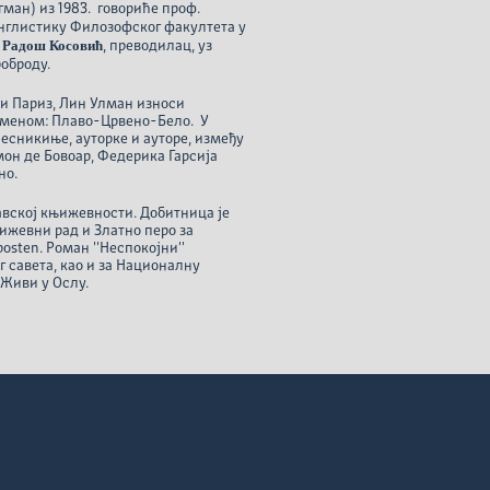
ман) из 1983. говориће проф.
англистику Филозофског факултета у
Радош Косовић
,
, преводилац, уз
оброду.
 и Париз, Лин Улман износи
 именом: Плаво-Црвено-Бело. У
песникиње, ауторке и ауторе, између
мон де Бовоар, Федерика Гарсија
но.
навској књижевности. Добитница је
њижевни рад и Златно перо за
sten. Роман ''Неспокојни''
г савета, као и за Националну
 Живи у Ослу.