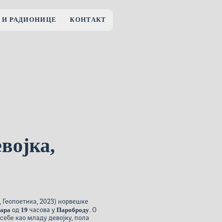
 И РАДИОНИЦЕ
КОНТАКТ
војка,
, Геопоетика, 2023) норвешке
уара
19
Пароброду
од
часова у
. О
себе као младу девојку, пола