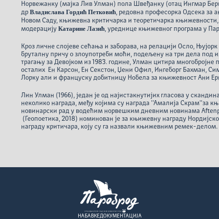
Норвежанку (мајка Лив Улман) пола Швеђанку (отац Ингмар Берг
Владислава Гордић Петковић
др
, редовна професорка Одсека за 
Новом Саду, књижевна критичарка и теоретичарка књижевности
Катарине Лазић
модерацију
, уреднице књижевног програма у Пар
Кроз личне слојеве сећања и заборава, на релацији Осло, Њујорк
бруталну причу о злоупотреби моћи, подељену на три дела под
трагању за Девојком из 1983. године, Улман цитира многобројне 
осталих Ен Карсон, Ен Секстон, Џени Офил, Ингеборг Бахман, Си
Лорку али и француску добитницу Нобела за књижевност Ани Ер
Лин Улман (1966), један је од најистакнутијих гласова у сканди
неколико награда, међу којима су награда ''Амалија Скрам''за к
новинарски рад у водећим норвешким дневним новинама Aftenpo
(Геопоетика, 2018) номинован је за књижевну награду Нордијско
награду критичара, коју су га назвали књижевним ремек-делом.
НАБАВКЕ
ДОКУМЕНТАЦИЈА